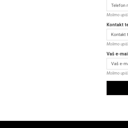
Molimo upiši
Kontakt t
Molimo upiši
Vaš e-mai
Molimo upiši