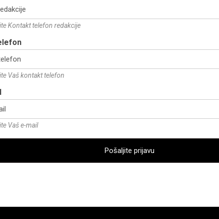
te Kontakt telefon redakcije
elefon
te Vaš kontakt telefon
l
te Vaš e-mail
Pošaljite prijavu