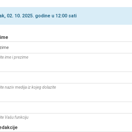
ak, 02. 10. 2025. godine u 12:00 sati
zime
te ime i prezime
te naziv medija iz kojeg dolazite
te Vašu funkciju
edakcije