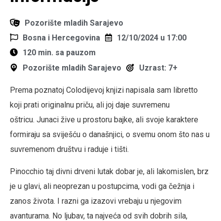
Pozorište mladih Sarajevo
Bosna i Hercegovina
12/10/2024 u 17:00
120 min. sa pauzom
Pozorište mladih Sarajevo
Uzrast: 7+
Prema poznatoj Colodijevoj knjizi napisala sam libretto
koji prati originalnu priču, ali joj daje suvremenu
oštricu. Junaci žive u prostoru bajke, ali svoje karaktere
formiraju sa sviješću o današnjici, o svemu onom što nas u
suvremenom društvu i raduje i tišti.
Pinocchio taj divni drveni lutak dobar je, ali lakomislen, brz
je u glavi, ali neoprezan u postupcima, vodi ga čežnja i
zanos života. I razni ga izazovi vrebaju u njegovim
avanturama. No ljubav, ta najveća od svih dobrih sila,