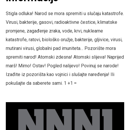
Stigla odluka! Narod se mora spremiti u slučaju katastrofe.
Virusi, bakterije, gasovi, radioaktivne čestice, klimatske
promjene, zagađenje zraka, vode, krvi, nuklearne
katastrofe, ratovi, biološko oružje, bakterije, gljivice, virusi,
mutirani virusi, globalni pad imuniteta… Pozorište mora
spremiti narod! Atomski zdesna! Atomski slijeva! Naprijed
marš! Mirno! Ostav! Pogled nalijevo! Povinuj se narode!
Izađite iz pozorišta kao vojnici i slušajte naređenja! Ili
pokušajte da saberete sami. 1 +1 =