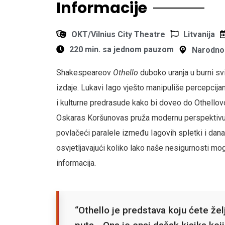
Informacije
OKT/Vilnius City Theatre
Litvanija
220 min. sa jednom pauzom
Narodno 
Shakespeareov
Othello
duboko uranja u burni svi
izdaje. Lukavi Iago vješto manipuliše percepcija
i kulturne predrasude kako bi doveo do Othellovo
Oskaras Koršunovas pruža modernu perspektivu
povlačeći paralele između Iagovih spletki i današ
osvjetljavajući koliko lako naše nesigurnosti mog
informacija.
“Othello je predstava koju ćete želj