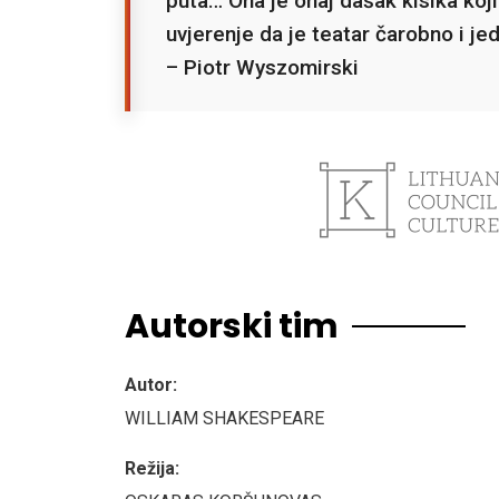
puta… Ona je onaj dašak kisika koj
uvjerenje da je teatar čarobno i je
– Piotr Wyszomirski
Autorski tim
Autor:
WILLIAM SHAKESPEARE
Režija: