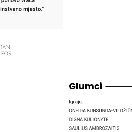
i ponovo vraća
dinstveno mjesto.”
Glumci
Igraju:
ONEIDA KUNSUNGA-VILDŽIŪ
DIGNA KULIONYTĖ
SAULIUS AMBROZAITIS