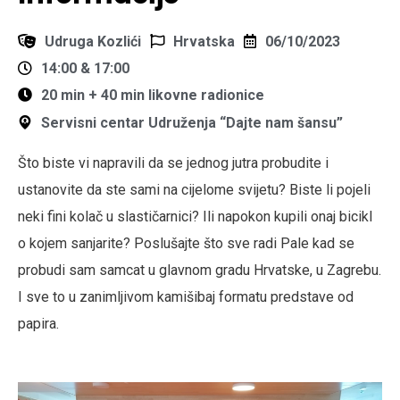
Udruga Kozlići
Hrvatska
06/10/2023
14:00 & 17:00
20 min + 40 min likovne radionice
Servisni centar Udruženja “Dajte nam šansu”
Što biste vi napravili da se jednog jutra probudite i
ustanovite da ste sami na cijelome svijetu? Biste li pojeli
neki fini kolač u slastičarnici? Ili napokon kupili onaj bicikl
o kojem sanjarite? Poslušajte što sve radi Pale kad se
probudi sam samcat u glavnom gradu Hrvatske, u Zagrebu.
I sve to u zanimljivom kamišibaj formatu predstave od
papira.