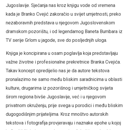
Jugoslavije. Sjećanja nas kroz knjigu vode od vremena
kada je Branko Cvejić zakoračio u svijet umjetnosti, preko
nezaboravnih predstava u njegovom Jugoslovenskom
dramskom pozorištu, i od legendarnog Baneta Bumbara iz
TV serije Grlom u jagode, sve do posljednjih uloga.
Knjiga je koncipirana u osam poglavlja koja predstavljaju
važne životne i profesionalne prekretnice Branka Cvejića.
Takav koncept opredijelio nas je da autore tekstova
pronalazimo ne samo među bliskim saradnicima u oblasti
kulture, drugarima iz pozorišnog i umjetničkog svijeta
širom regiona bivše Jugoslavije, već i u njegovom
privatnom okruženju, prije svega u porodici i među bliskim
dugogodišnjim prijateljima. Kroz mnoštvo autorskih
tekstova i fotografija provjeravaju i naznake epohe u kojoj