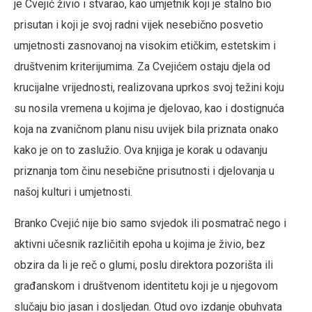
je Cvejić živio i stvarao, kao umjetnik koji je stalno bio
prisutan i koji je svoj radni vijek nesebično posvetio
umjetnosti zasnovanoj na visokim etičkim, estetskim i
društvenim kriterijumima. Za Cvejićem ostaju djela od
krucijalne vrijednosti, realizovana uprkos svoj težini koju
su nosila vremena u kojima je djelovao, kao i dostignuća
koja na zvaničnom planu nisu uvijek bila priznata onako
kako je on to zaslužio. Ova knjiga je korak u odavanju
priznanja tom činu nesebične prisutnosti i djelovanja u
našoj kulturi i umjetnosti.
Branko Cvejić nije bio samo svjedok ili posmatrač nego i
aktivni učesnik različitih epoha u kojima je živio, bez
obzira da li je reč o glumi, poslu direktora pozorišta ili
građanskom i društvenom identitetu koji je u njegovom
slučaju bio jasan i dosljedan. Otud ovo izdanje obuhvata