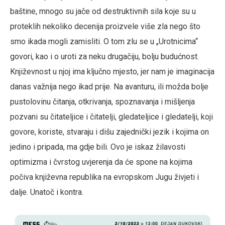
baštine, mnogo su jače od destruktivnih sila koje su u
proteklih nekoliko decenija proizvele više zla nego što
smo ikada mogli zamisliti. O tom zlu se u „Urotnicima“
govori, kao i o uroti za neku drugačiju, bolju budućnost.
Književnost u njoj ima ključno mjesto, jer nam je imaginacija
danas važnija nego ikad prije. Na avanturu, ili možda bolje
pustolovinu čitanja, otkrivanja, spoznavanja i mišljenja
pozvani su čitateljice i čitatelji, gledateljice i gledatelji, koji
govore, koriste, stvaraju i dišu zajednički jezik i kojima on
jedino i pripada, ma gdje bili. Ovo je iskaz žilavosti
optimizma i čvrstog uvjerenja da će spone na kojima
počiva književna republika na evropskom Jugu živjeti i
dalje. Unatoč i kontra.