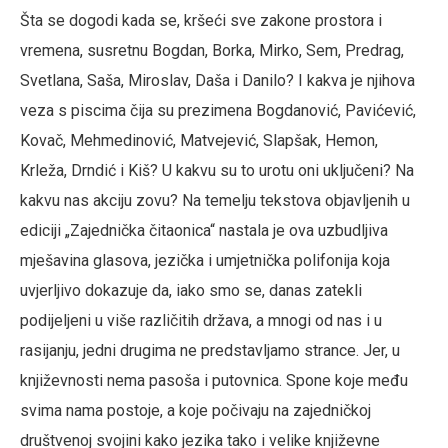
Šta se dogodi kada se, kršeći sve zakone prostora i
vremena, susretnu Bogdan, Borka, Mirko, Sem, Predrag,
Svetlana, Saša, Miroslav, Daša i Danilo? I kakva je njihova
veza s piscima čija su prezimena Bogdanović, Pavićević,
Kovač, Mehmedinović, Matvejević, Slapšak, Hemon,
Krleža, Drndić i Kiš? U kakvu su to urotu oni uključeni? Na
kakvu nas akciju zovu? Na temelju tekstova objavljenih u
ediciji „Zajednička čitaonica“ nastala je ova uzbudljiva
mješavina glasova, jezička i umjetnička polifonija koja
uvjerljivo dokazuje da, iako smo se, danas zatekli
podijeljeni u više različitih država, a mnogi od nas i u
rasijanju, jedni drugima ne predstavljamo strance. Jer, u
književnosti nema pasoša i putovnica. Spone koje među
svima nama postoje, a koje počivaju na zajedničkoj
društvenoj svojini kako jezika tako i velike književne