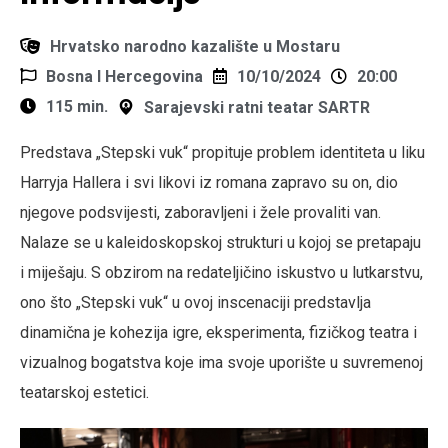
Hrvatsko narodno kazalište u Mostaru
Bosna I Hercegovina
10/10/2024
20:00
115 min.
Sarajevski ratni teatar SARTR
Predstava „Stepski vuk“ propituje problem identiteta u liku
Harryja Hallera i svi likovi iz romana zapravo su on, dio
njegove podsvijesti, zaboravljeni i žele provaliti van.
Nalaze se u kaleidoskopskoj strukturi u kojoj se pretapaju
i miješaju. S obzirom na redateljičino iskustvo u lutkarstvu,
ono što „Stepski vuk“ u ovoj inscenaciji predstavlja
dinamična je kohezija igre, eksperimenta, fizičkog teatra i
vizualnog bogatstva koje ima svoje uporište u suvremenoj
teatarskoj estetici.