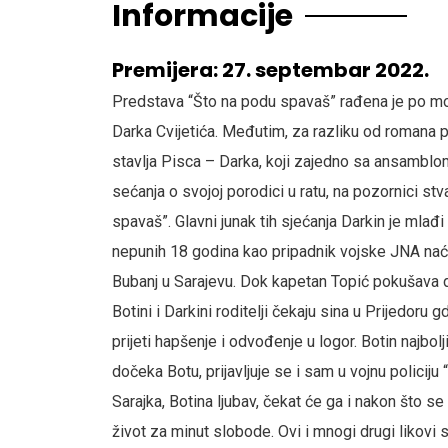
Informacije
Premijera: 27. septembar 2022.
Predstava “Što na podu spavaš” rađena je po m
Darka Cvijetića. Međutim, za razliku od romana 
stavlja Pisca – Darka, koji zajedno sa ansambl
sećanja o svojoj porodici u ratu, na pozornici st
spavaš”. Glavni junak tih sjećanja Darkin je mlađi
nepunih 18 godina kao pripadnik vojske JNA naći
Bubanj u Sarajevu. Dok kapetan Topić pokušava d
Botini i Darkini roditelji čekaju sina u Prijedoru 
prijeti hapšenje i odvođenje u logor. Botin najbo
dočeka Botu, prijavljuje se i sam u vojnu policiju 
Sarajka, Botina ljubav, čekat će ga i nakon što se 
život za minut slobode. Ovi i mnogi drugi likovi