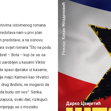
otivima istoimenog romana
predstava nam u prvi plan
om predstave, a na osnovu
vara svijet romana “Što na podu
 brat – Bota – koji će se sa
 zarobljen u kasarni Viktor
a spasi dječake iz kasarne,
gdje majci Karmeli kao Hrvatici
lji drug Anđelo, ne mogavši da
“da budu isti ves”. Senka,
zapuca, svaki dan, rizikujući
 smjenjuju se u mozaiku