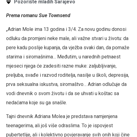
Pozorište mladih Sarajevo
Prema romanu Sue Townsend
„Adrian Mole ima 13 godina i 3/4. Za novu godinu donosi
odluku da promjeni neke male, ali važne stvari u životu: da
pere kadu poslije kupanja, da vježba svaki dan, da pomaže
starima i siromašnima… Međutim, u narednih petnaest
mjeseci njega će zadesiti razne muke: zaljubljivanje,
preljuba, svađe i razvod roditelja, nasilje u školi, depresija,
prva seksualna iskustva, siromaštvo… Adrian odlučuje da
vodi dnevnik o svom životu i da se uhvati u koštac sa
nedaćama koje su ga snašle.
Tajni dnevnik Adriana Molea je predstava namjenjena
teenagerima, ali još više odraslima. To je ispovjest
pubertetlije, ali i kolektivno povjeravanje svih onih koji čine