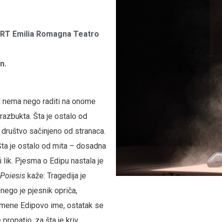
 ERT Emilia Romagna Teatro
n.
 nema nego raditi na onome
 razbukta. Šta je ostalo od
– društvo sačinjeno od stranaca.
 Šta je ostalo od mita – dosadna
i lik. Pjesma o Edipu nastala je
Poiesis
kaže: Tragedija je
e nego je pjesnik opriča,
pomene Edipovo ime, ostatak se
 propatio, za šta je kriv.