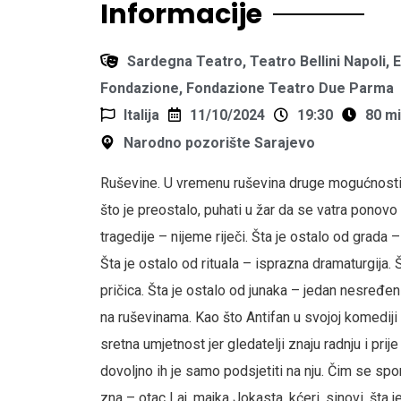
Informacije
Sardegna Teatro, Teatro Bellini Napoli,
Fondazione, Fondazione Teatro Due Parma
Italija
11/10/2024
19:30
80 mi
Narodno pozorište Sarajevo
Ruševine. U vremenu ruševina druge mogućnosti
što je preostalo, puhati u žar da se vatra ponovo
tragedije – nijeme riječi. Šta je ostalo od grada 
Šta je ostalo od rituala – isprazna dramaturgija.
pričica. Šta je ostalo od junaka – jedan nesređen
na ruševinama. Kao što Antifan u svojoj komediji
sretna umjetnost jer gledatelji znaju radnju i prij
dovoljno ih je samo podsjetiti na nju. Čim se s
zna – otac Laj, majka Jokasta, kćeri, sinovi, šta je