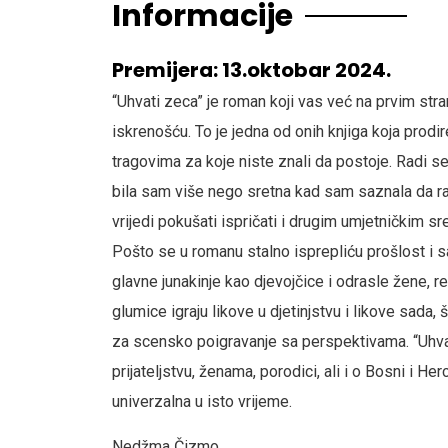
Informacije
Premijera: 13.oktobar 2024.
“Uhvati zeca” je roman koji vas već na prvim st
iskrenošću. To je jedna od onih knjiga koja prodi
tragovima za koje niste znali da postoje. Radi se
bila sam više nego sretna kad sam saznala da ra
vrijedi pokušati ispričati i drugim umjetničkim s
Pošto se u romanu stalno isprepliću prošlost i s
glavne junakinje kao djevojčice i odrasle žene, red
glumice igraju likove u djetinjstvu i likove sada,
za scensko poigravanje sa perspektivama. “Uhvati
prijateljstvu, ženama, porodici, ali i o Bosni i Her
univerzalna u isto vrijeme.
Nedžma Čizmo