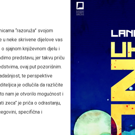
ranicama “razoruža” svojom
re u neke skrivene dijelove vas
 o sjajnom književnom djelu i
dimo predstavu, jer takvu priču
redstvima, ovaj put pozorišnim.
adašnjost, te perspektive
iteljica je odlučila da različite
 što nam je otvorilo mogućnost i
 zeca” je priča o odrastanju,
cegovini, specifična i