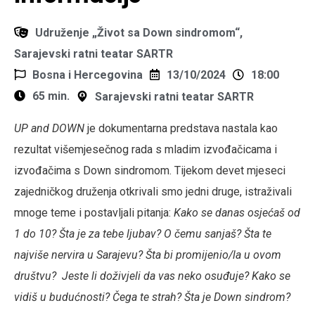
Udruženje „Život sa Down sindromom“,
Sarajevski ratni teatar SARTR
Bosna i Hercegovina
13/10/2024
18:00
65 min.
Sarajevski ratni teatar SARTR
UP and DOWN
je dokumentarna predstava nastala kao
rezultat višemjesečnog rada s mladim izvođačicama i
izvođačima s Down sindromom. Tijekom devet mjeseci
zajedničkog druženja otkrivali smo jedni druge, istraživali
mnoge teme i postavljali pitanja:
Kako se danas osjećaš od
1 do 10?
Šta je za tebe ljubav? O čemu sanjaš? Šta te
najviše nervira u Sarajevu? Šta bi promijenio/la u ovom
društvu?
Jeste li doživjeli da vas neko osuđuje?
Kako se
vidiš u budućnosti? Čega te strah?
Šta je Down sindrom?