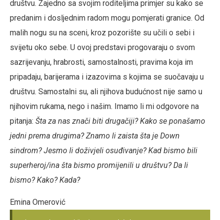
društvu. Zajedno sa svojim roditeljima primjer su kako se
predanim i dosljednim radom mogu pomjerati granice. Od
malih nogu su na sceni, kroz pozorište su učili o sebi i
svijetu oko sebe. U ovoj predstavi progovaraju o svom
sazrijevanju, hrabrosti, samostalnosti, pravima koja im
pripadaju, barijerama i izazovima s kojima se suočavaju u
društvu. Samostalni su, ali njihova budućnost nije samo u
njihovim rukama, nego i našim. Imamo li mi odgovore na
pitanja:
Šta za nas znači biti drugačiji? Kako se ponašamo
jedni prema drugima? Znamo li zaista šta je Down
sindrom? Jesmo li doživjeli osuđivanje? Kad bismo bili
superheroj/ina šta bismo promijenili u društvu? Da li
bismo? Kako? Kada?
Emina Omerović