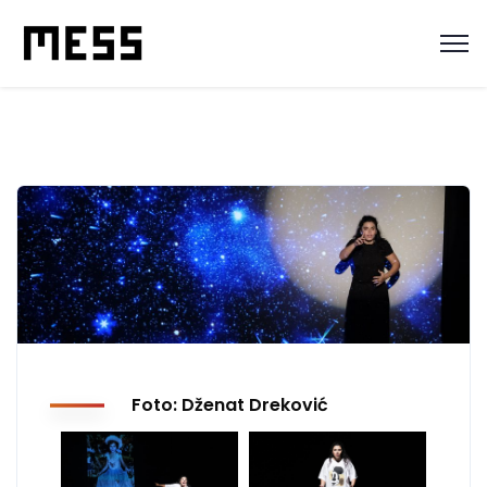
Foto: Dženat Dreković