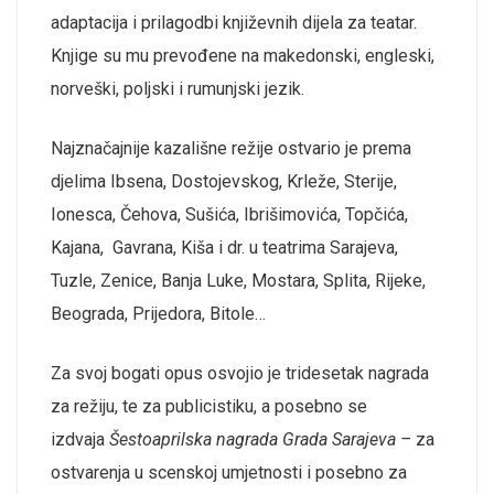
adaptacija i prilagodbi književnih dijela za teatar.
Knjige su mu prevođene na makedonski, engleski,
norveški, poljski i rumunjski jezik.
Najznačajnije kazališne režije ostvario je prema
djelima Ibsena, Dostojevskog, Krleže, Sterije,
Ionesca, Čehova, Sušića, Ibrišimovića, Topčića,
Kajana, Gavrana, Kiša i dr. u teatrima Sarajeva,
Tuzle, Zenice, Banja Luke, Mostara, Splita, Rijeke,
Beograda, Prijedora, Bitole…
Za svoj bogati opus osvojio je tridesetak nagrada
za režiju, te za publicistiku, a posebno se
izdvaja
Šestoaprilska nagrada Grada Sarajeva –
za
ostvarenja u scenskoj umjetnosti i posebno za