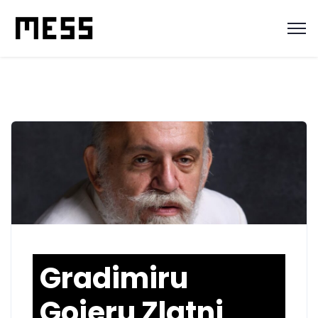
Gradimiru
Gojeru Zlatni