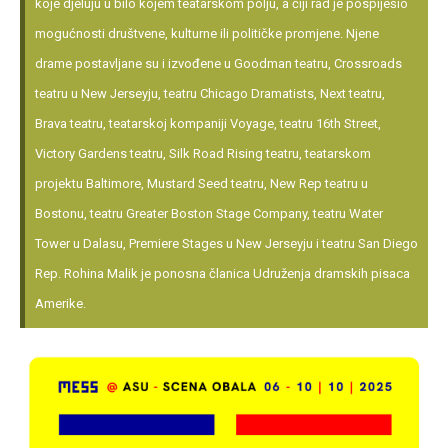
koje djeluju u bilo kojem teatarskom polju, a čiji rad je pospiješio
mogućnosti društvene, kulturne ili političke promjene. Njene
drame postavljane su i izvođene u Goodman teatru, Crossroads
teatru u New Jerseyju, teatru Chicago Dramatists, Next teatru,
Brava teatru, teatarskoj kompaniji Voyage, teatru 16th Street,
Victory Gardens teatru, Silk Road Rising teatru, teatarskom
projektu Baltimore, Mustard Seed teatru, New Rep teatru u
Bostonu, teatru Greater Boston Stage Company, teatru Water
Tower u Dalasu, Premiere Stages u New Jerseyju i teatru San Diego
Rep. Rohina Malik je ponosna članica Udruženja dramskih pisaca
Amerike.