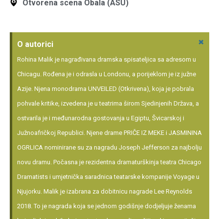
Otvorena scena Obala (ASU)
×
O autorici
Rohina Malik je nagrađivana dramska spisateljica sa adresom u
Chicagu. Rođena je i odrasla u Londonu, a porijeklom je iz južne
Azije. Njena monodrama UNVEILED (Otkrivena), koja je pobrala
pohvale kritike, izvedena je u teatrima širom Sjedinjenih Država, a
ostvarila je i međunarodna gostovanja u Egiptu, Švicarskoj i
Južnoafričkoj Republici. Njene drame PRIČE IZ MEKE i JASMININA
OGRLICA nominirane su za nagradu Joseph Jefferson za najbolju
novu dramu. Počasna je rezidentna dramaturškinja teatra Chicago
Dramatists i umjetnička saradnica teatarske kompanije Voyage u
Njujorku. Malik je izabrana za dobitnicu nagrade Lee Reynolds
2018. To je nagrada koja se jednom godišnje dodjeljuje ženama