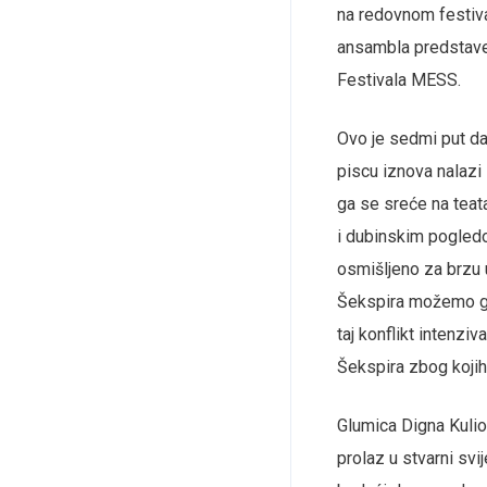
na redovnom festiv
ansambla predstave 
Festivala MESS.
Ovo je sedmi put d
piscu iznova nalazi 
ga se sreće na teata
i dubinskim pogledom
osmišljeno za brzu 
Šekspira možemo gled
taj konflikt intenzi
Šekspira zbog kojih 
Glumica Digna Kulio
prolaz u stvarni svi