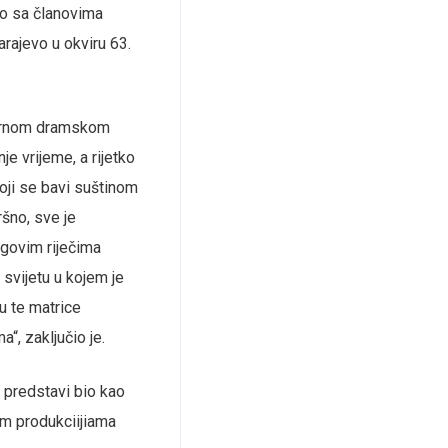
o sa članovima
rajevo u okviru 63.
ndarnom dramskom
je vrijeme, a rijetko
koji se bavi suštinom
ršno, sve je
egovim riječima
 svijetu u kojem je
u te matrice
“, zaključio je.
j predstavi bio kao
iim produkciijiama