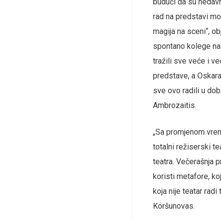
budući da su nedavn
rad na predstavi mo
magija na sceni“, ob
spontano kolege na 
tražili sve veće i v
predstave, a Oskara
sve ovo radili u dob
Ambrozaitis.
„Sa promjenom vremen
totalni režiserski t
teatra. Večerašnja p
koristi metafore, ko
koja nije teatar radi
Koršunovas.