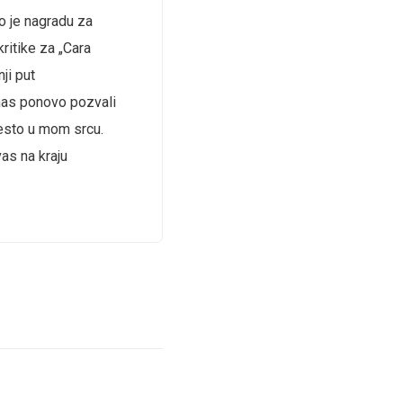
io je nagradu za
ritike za „Cara
ji put
nas ponovo pozvali
jesto u mom srcu.
as na kraju