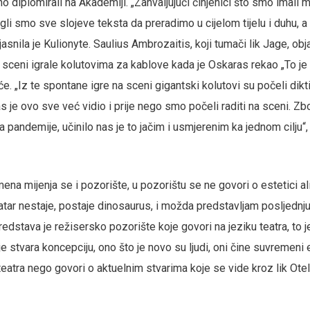
o diplomirali na Akademiji. „Zahvaljujući činjenici što smo imal
gli smo sve slojeve teksta da preradimo u cijelom tijelu i duhu, 
jasnila je Kulionyte. Saulius Ambrozaitis, koji tumači lik Jage, ob
sceni igrale kolutovima za kablove kada je Oskaras rekao „To je 
eće. „Iz te spontane igre na sceni gigantski kolutovi su počeli dikt
s je ovo sve već vidio i prije nego smo počeli raditi na sceni. Z
a pandemije, učinilo nas je to jačim i usmjerenim ka jednom cilju“,
a mijenja se i pozorište, u pozorištu se ne govori o estetici ali 
eatar nestaje, postaje dinosaurus, i možda predstavljam posljednj
redstava je režisersko pozorište koje govori na jeziku teatra, to 
je stvara koncepciju, ono što je novo su ljudi, oni čine suvremeni
 teatra nego govori o aktuelnim stvarima koje se vide kroz lik Otela