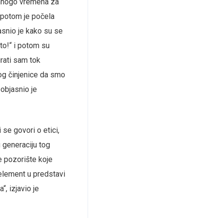
i mnogo vremena za
a potom je počela
jasnio je kako su se
to!“ i potom su
irati sam tok
bog činjenice da smo
 objasnio je
se govori o etici,
u generaciju tog
je pozorište koje
 element u predstavi
“, izjavio je