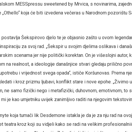
alskom MESSpressu sweetened by Mrvica, s novinarima, zajedn
„Othello“ koja će biti izvedena večeras u Narodnom pozorištu Sa
a postavlja Šekspirovo djelo te je objasnio zašto u ovom lege
inspiraciju za svoj rad. „Šekspir u svojim djelima oslikava i današn
rskim scenama jer nije politički korektan. On je višeslojni autor, 
 na realnost, a ideologije današnjice stvari gledaju prilično pov
upotrebu i vrijednost svega opada“, ističe Koršunovas. Prema nj
ati i kroz prizmu ljubavi, konflikt stare i nove epohe. „Živimo u
van, ne samo fizički nego i metafizički, duhovnom, emotivnom, to s
mi je kao umjetniku uvijek zanimljivo raditi na njegovim tekstovima
nyte koja tumači lik Desdemone istakla je da je za nju rad na ovo
jet teatra kroz koji su vidjeli kako se radi na velikim profesionaln