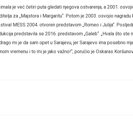
imala je već četiri puta gledati njegova ostvarenja, a 2001. osvoj
itelja za „Majstora i Margaritu“. Potom je 2003. osvojio nagradu k
Festival MESS 2004. otvoren predstavom „Romeo i Julija“. Posljedn
kcija predstavila se 2016. predstavom „Galeb“. „Hvala što ste 
drago mi je da sam opet u Sarajevu, jer Sarajevo ima posebno m
tnom vremenu i to mi je jako važno!“, poručio je Oskaras Koršunov