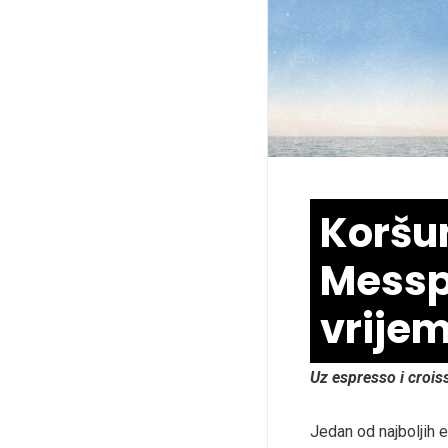
Koršu
Messp
vrije
Uz espresso i croi
Jedan od najboljih e