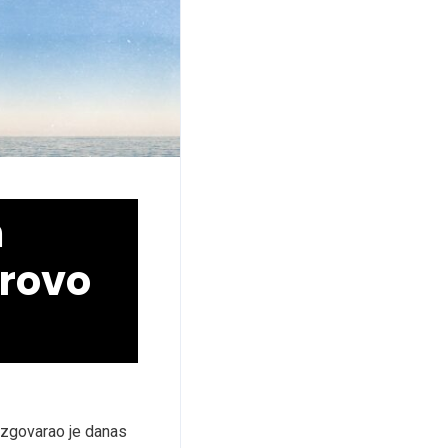
m
irovo
razgovarao je danas