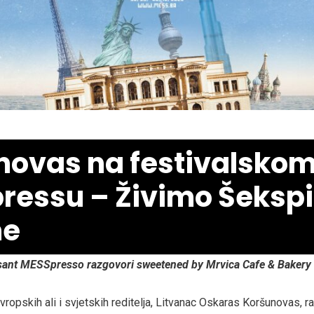
novas na festivalsko
ressu – Živimo Šeksp
me
ssant MESSpresso razgovori sweetened by Mrvica Cafe & Bakery
vropskih ali i svjetskih reditelja, Litvanac Oskaras Koršunovas, 