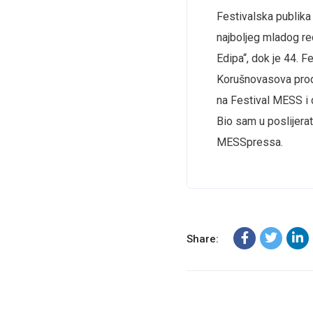
Festivalska publika 
najboljeg mladog red
Edipa“, dok je 44. 
Korušnovasova produ
na Festival MESS i 
Bio sam u poslijera
MESSpressa.
Share: