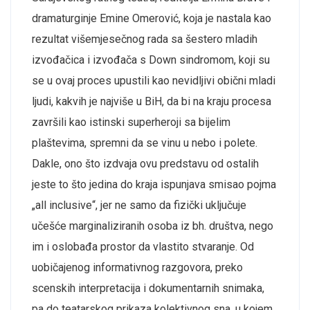
dramaturginje Emine Omerović, koja je nastala kao
rezultat višemjesečnog rada sa šestero mladih
izvođačica i izvođača s Down sindromom, koji su
se u ovaj proces upustili kao nevidljivi obični mladi
ljudi, kakvih je najviše u BiH, da bi na kraju procesa
završili kao istinski superheroji sa bijelim
plaštevima, spremni da se vinu u nebo i polete.
Dakle, ono što izdvaja ovu predstavu od ostalih
jeste to što jedina do kraja ispunjava smisao pojma
„all inclusive“, jer ne samo da fizički uključuje
učešće marginaliziranih osoba iz bh. društva, nego
im i oslobađa prostor da vlastito stvaranje. Od
uobičajenog informativnog razgovora, preko
scenskih interpretacija i dokumentarnih snimaka,
pa do teatarskog prikaza kolektivnog sna, u kojem