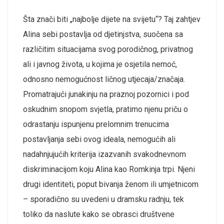
Šta znači biti „najbolje dijete na svijetu“? Taj zahtjev
Alina sebi postavlja od djetinjstva, suočena sa
različitim situacijama svog porodičnog, privatnog
ali i javnog života, u kojima je osjetila nemoć,
odnosno nemogućnost ličnog utjecaja/značaja.
Promatrajući junakinju na praznoj pozornici i pod
oskudnim snopom svjetla, pratimo njenu priču o
odrastanju ispunjenu prelomnim trenucima
postavljanja sebi ovog ideala, nemogućih ali
nadahnjujućih kriterija izazvanih svakodnevnom
diskriminacijom koju Alina kao Romkinja trpi. Njeni
drugi identiteti, poput bivanja ženom ili umjetnicom
– sporadično su uvedeni u dramsku radnju, tek
toliko da naslute kako se obrasci društvene