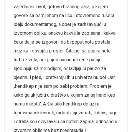
zajednički život, gotovo bračnog para, o kojem
govore sa osmijehom na licu. Istovremeno rušeći
ideju dokumentarnog, a opet je zadržavajući u
izvornom obliku, onakvu kakva je zapisana i kakva
čeka da je se izgovori, da bi poput nota postala
muzika i osvojila prostor. Čitajući sa papira note
tuđih života, oni pojedinačne iskrene patnje
sjedinjuju sa melodijom, ostavljajući pauze za
pjesmu i ples, i pretvaraju ih u univerzalnu bol. Jer,
„hendikep nije sam po sebi problem. Problem je
kako ga uključiti u društvo u kojem za taj hendikep
nema mjesta“. A šta ako hendikep dolazi u
tonovima iskrenosti, radosti, nježnosti, ljubavi, tuge
i straha koji oživljavaju sa notnih zapisa, odnosno u
izvornim oblicima bez predrasuda i