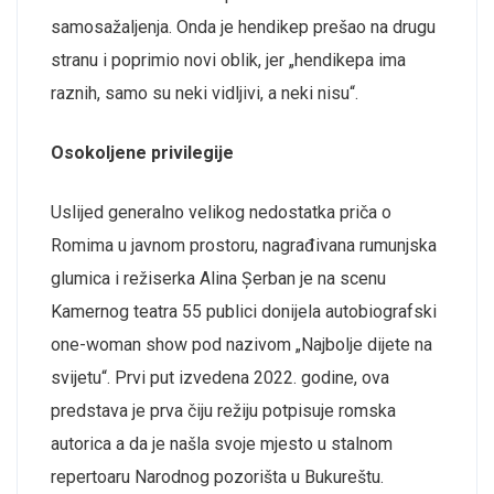
samosažaljenja. Onda je hendikep prešao na drugu
stranu i poprimio novi oblik, jer „hendikepa ima
raznih, samo su neki vidljivi, a neki nisu“.
Osokoljene privilegije
Uslijed generalno velikog nedostatka priča o
Romima u javnom prostoru, nagrađivana rumunjska
glumica i režiserka Alina Șerban je na scenu
Kamernog teatra 55 publici donijela autobiografski
one-woman show pod nazivom „Najbolje dijete na
svijetu“. Prvi put izvedena 2022. godine, ova
predstava je prva čiju režiju potpisuje romska
autorica a da je našla svoje mjesto u stalnom
repertoaru Narodnog pozorišta u Bukureštu.