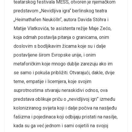
teatarskog festivala MESS, otvoren je njemačkom
predstavom „Nevidljiva igra“ berlinskog teatra
„Heimathafen Neukölln“, autora Davida Stöhra i
Matije Vlatkovića, te asistenta režije Maje Zećo,
koja odmah postavlja pitanja o granicama, onim
doslovim s bodljikavim žicama koje su i dalje
postavljene širom Evropske unije, i onim
metaforičkim koje mnogo dublje zarezuju ako im
se samo i pokuša približiti. Otvarajući, dakle, dvije
teme, empatije i licemjera, koje svojim
suprotnostima stvaraju neraskidivi odnos, ova
predstava oblikuje priču o „nevidljivoj igri“ između
koloniziranog svijeta koji i dalje počiva na nasljeđu
fašizma i pojedinaca koji odbijaju pristati na nasilje,
kada su ga već jednom i sami osjetili na svojoj