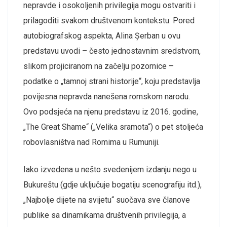
nepravde i osokoljenih privilegija mogu ostvariti i
prilagoditi svakom društvenom kontekstu. Pored
autobiografskog aspekta, Alina Șerban u ovu
predstavu uvodi – često jednostavnim sredstvom,
slikom projiciranom na začelju pozornice –
podatke o „tamnoj strani historije“, koju predstavlja
povijesna nepravda nanešena romskom narodu.
Ovo podsjeća na njenu predstavu iz 2016. godine,
„The Great Shame“ („Velika sramota“) o pet stoljeća
robovlasništva nad Romima u Rumuniji.
Iako izvedena u nešto svedenijem izdanju nego u
Bukureštu (gdje uključuje bogatiju scenografiju itd.),
„Najbolje dijete na svijetu“ suočava sve članove
publike sa dinamikama društvenih privilegija, a