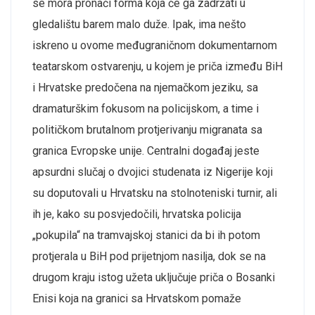
se mora pronaći forma koja će ga zadržati u
gledalištu barem malo duže. Ipak, ima nešto
iskreno u ovome međugraničnom dokumentarnom
teatarskom ostvarenju, u kojem je priča između BiH
i Hrvatske predočena na njemačkom jeziku, sa
dramaturškim fokusom na policijskom, a time i
političkom brutalnom protjerivanju migranata sa
granica Evropske unije. Centralni događaj jeste
apsurdni slučaj o dvojici studenata iz Nigerije koji
su doputovali u Hrvatsku na stolnoteniski turnir, ali
ih je, kako su posvjedočili, hrvatska policija
„pokupila“ na tramvajskoj stanici da bi ih potom
protjerala u BiH pod prijetnjom nasilja, dok se na
drugom kraju istog užeta uključuje priča o Bosanki
Enisi koja na granici sa Hrvatskom pomaže