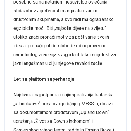
posebno sa nametanjem nesuvislog osjećanja
stida/obezvrijeđenosti marginalizovanim
društvenim skupinama, a sve radi malograđanske
egzibicije moći. Biti „najbolje dijete na svijetu“
utoliko znači pronaći motiv za poštivanje svojih
ideala, pronaći put do slobode od nepravedno
nametnutog značenja svog identiteta i smjelost za
javni angažman u cilju njegove revalorizacije.
Let sa plaštom superheroja
Najdivnija, najpotpunija i najinspirativnija teatarska
„all inclusive“ priča ovogodišnjeg MESS-a, dolazi
sa dokumentarnom predstavom „Up and Down“
udruženja „Život sa Down sindromom“ i
Sarajevskog ratnog teatra, reditelja Ermina Brave i