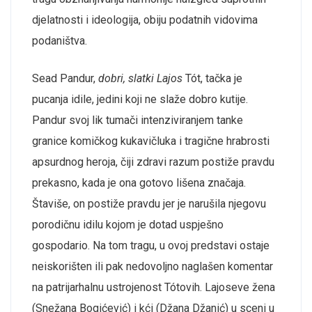
djelatnosti i ideologija, obiju podatnih vidovima
podaništva.
Sead Pandur,
dobri, slatki Lajos
Tót, tačka je
pucanja idile, jedini koji ne slaže dobro kutije.
Pandur svoj lik tumači intenziviranjem tanke
granice komičkog kukavičluka i tragične hrabrosti
apsurdnog heroja, čiji zdravi razum postiže pravdu
prekasno, kada je ona gotovo lišena značaja.
Štaviše, on postiže pravdu jer je narušila njegovu
porodičnu idilu kojom je dotad uspješno
gospodario. Na tom tragu, u ovoj predstavi ostaje
neiskorišten ili pak nedovoljno naglašen komentar
na patrijarhalnu ustrojenost Tótovih. Lajoseve žena
(Snežana Bogićević) i kći (Džana Džanić) u sceni u