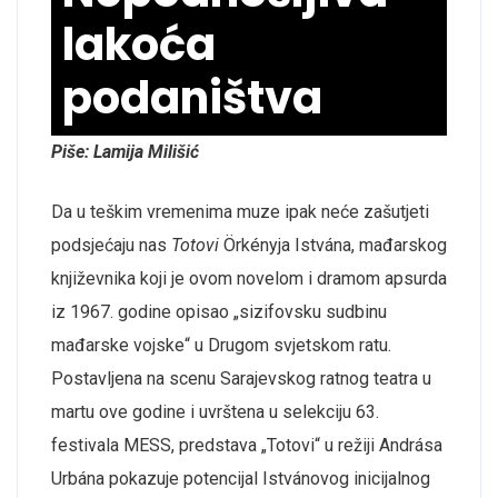
lakoća
podaništva
Piše: Lamija Milišić
Da u teškim vremenima muze ipak neće zašutjeti
podsjećaju nas
Totovi
Örkényja Istvána, mađarskog
književnika koji je ovom novelom i dramom apsurda
iz 1967. godine opisao „sizifovsku sudbinu
mađarske vojske“ u Drugom svjetskom ratu.
Postavljena na scenu Sarajevskog ratnog teatra u
martu ove godine i uvrštena u selekciju 63.
festivala MESS, predstava „Totovi“ u režiji Andrása
Urbána pokazuje potencijal Istvánovog inicijalnog