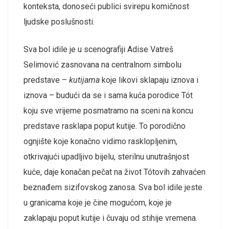
konteksta, donoseći publici svirepu komičnost
ljudske poslušnosti.
Sva bol idile je u scenografiji Adise Vatreš
Selimović zasnovana na centralnom simbolu
predstave –
kutijama
koje likovi sklapaju iznova i
iznova – budući da se i sama kuća porodice Tót
koju sve vrijeme posmatramo na sceni na koncu
predstave rasklapa poput kutije. To porodično
ognjište koje konačno vidimo rasklopljenim,
otkrivajući upadljivo bijelu, sterilnu unutrašnjost
kuće, daje konačan pečat na život Tótovih zahvaćen
beznađem sizifovskog zanosa. Sva bol idile jeste
u granicama koje je čine mogućom, koje je
zaklapaju poput kutije i čuvaju od stihije vremena.