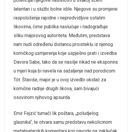
potencijal njegove nasilnosti u svakoj sceni
latentan i u službi bolne idile. Njegove su promjene
raspoloženja rapidne i nepredvidljive ostalim
likovima, čime publika naslućuje i nadograđuje
sliku majorovog autoriteta. Međutim, predstava
nam nudi određenu distancu proisteklu iz njenog
komičkog usmjerenja koje uspješno prati i izvedba
Davora Sabe, tako da se nasilje nikad ne eksponira
u mjeri koja bi navela na sažaljenje nad porodicom
Tót. Štaviše, major je u ovoj izvedbi okidač za
komične radnje drugih likova, sam bivajući
osovinom njihovog apsurda.
Emir Fejzić tumači lik poštara, „poludjelog
glasnika“, te otvara samu predstavu nekolicinom
metateatarskih komentara koji navode na zaključak