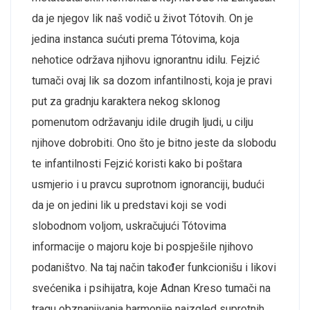
da je njegov lik naš vodič u život Tótovih. On je
jedina instanca sućuti prema Tótovima, koja
nehotice održava njihovu ignorantnu idilu. Fejzić
tumači ovaj lik sa dozom infantilnosti, koja je pravi
put za gradnju karaktera nekog sklonog
pomenutom održavanju idile drugih ljudi, u cilju
njihove dobrobiti. Ono što je bitno jeste da slobodu
te infantilnosti Fejzić koristi kako bi poštara
usmjerio i u pravcu suprotnom ignoranciji, budući
da je on jedini lik u predstavi koji se vodi
slobodnom voljom, uskračujući Tótovima
informacije o majoru koje bi pospješile njihovo
podaništvo. Na taj način također funkcionišu i likovi
svećenika i psihijatra, koje Adnan Kreso tumači na
tragu obznanjivanja harmonije naizgled suprotnih