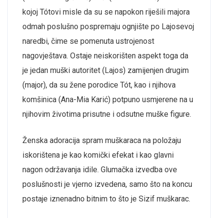
kojoj Tótovi misle da su se napokon riješili majora
odmah poslušno pospremaju ognjište po Lajosevoj
naredbi, čime se pomenuta ustrojenost
nagovještava. Ostaje neiskorišten aspekt toga da
je jedan muški autoritet (Lajos) zamijenjen drugim
(major), da su žene porodice Tót, kao i njihova
komšinica (Ana-Mia Karić) potpuno usmjerene na u
njihovim životima prisutne i odsutne muške figure.
Ženska adoracija spram muškaraca na položaju
iskorištena je kao komički efekat i kao glavni
nagon održavanja idile. Glumačka izvedba ove
poslušnosti je vjerno izvedena, samo što na koncu
postaje iznenadno bitnim to što je Sizif muškarac.