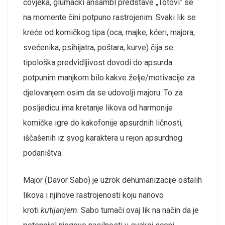
čovjeka, glumački ansambl predstave „Totovi“ se
na momente čini potpuno rastrojenim. Svaki lik se
kreće od komičkog tipa (oca, majke, kćeri, majora,
svećenika, psihijatra, poštara, kurve) čija se
tipološka predvidljivost dovodi do apsurda
potpunim manjkom bilo kakve želje/motivacije za
djelovanjem osim da se udovolji majoru. To za
posljedicu ima kretanje likova od harmonije
komičke igre do kakofonije apsurdnih ličnosti,
iščašenih iz svog karaktera u rejon apsurdnog
podaništva.
Major (Davor Sabo) je uzrok dehumanizacije ostalih
likova i njihove rastrojenosti koju nanovo
kroti
kutijanjem
. Sabo tumači ovaj lik na način da je