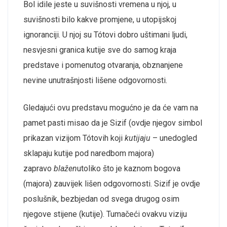
Bol idile jeste u suvišnosti vremena u njoj, u
suvišnosti bilo kakve promjene, u utopijskoj
ignoranciji. U njoj su Tótovi dobro uštimani ljudi,
nesvjesni granica kutije sve do samog kraja
predstave i pomenutog otvaranja, obznanjene
nevine unutrašnjosti lišene odgovornosti.
Gledajući ovu predstavu mogućno je da će vam na
pamet pasti misao da je Sizif (ovdje njegov simbol
prikazan vizijom Tótovih koji
kutijaju
– unedogled
sklapaju kutije pod naredbom majora)
zapravo
blažen
utoliko što je kaznom bogova
(majora) zauvijek lišen odgovornosti. Sizif je ovdje
poslušnik, bezbjedan od svega drugog osim
njegove stijene (kutije). Tumačeći ovakvu viziju