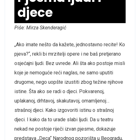
djece
Piše: Mirza Skenderagić
„Ako imate nešto da kažete, jednostavno recite! Ko
pjeva?“, rekli bi mrzitelji opere i ne baš pretjerano
osjećajni ljudi. Bez uvrede. Ali šta ako postoje misli
koje je nemoguće reći naglas, ne samo uputiti
drugome, nego uopšte izustiti zbog težine njihove
istine. Šta ako se radi o djeci. Pokvarenoj,
uplakanoj, drhtavoj, skakutavoj, omamljenoj…
strašnoj djeci. Kako izgovoriti istinu o strašnoj
djeci. I kako da to urade slabi ljudi. Da u teatru
nekad ne postoje riječi izvan pjesme, dokazuje
predstava „Deca“ Narodnog pozorišta u Beogradu,