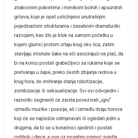
znakovnim pokretima i mimikom bolnih i apsurdnih
grčeva, koje je opet usložnjeno unutrašnjim
pojedinačnim strukturama i zasebnim dramaturški
razvojem, kao što je blok na samom početku u
kojem glumci prstom crtaju krug oko lica, zatim
stavljaju stisnute šake na oči asocirajući na plač, da
bi na koncu postali grabežljivci sa rukama koje se
pretvaraju u šape, preko čestih zbijanja redova u
krug hora, do imitiranja stanja robotizacije,
zombizacije ili seksualizacije. Svi ovi odvojedni i
raznoliki segmenti će zaista povezivati „igru“
između muzike i poezije, ali i između dvaju horova
koji će se najčešće odmjeravati ili ogledati jedni u
drugima, da bi se u konačnici sjedinili i postali
roditelji i djeca, a sve uz posebnu pomoć svjetla