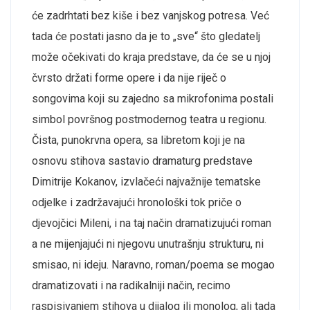
će zadrhtati bez kiše i bez vanjskog potresa. Već
tada će postati jasno da je to „sve“ što gledatelj
može očekivati do kraja predstave, da će se u njoj
čvrsto držati forme opere i da nije riječ o
songovima koji su zajedno sa mikrofonima postali
simbol površnog postmodernog teatra u regionu.
Čista, punokrvna opera, sa libretom koji je na
osnovu stihova sastavio dramaturg predstave
Dimitrije Kokanov, izvlačeći najvažnije tematske
odjelke i zadržavajući hronološki tok priče o
djevojčici Mileni, i na taj način dramatizujući roman
a ne mijenjajući ni njegovu unutrašnju strukturu, ni
smisao, ni ideju. Naravno, roman/poema se mogao
dramatizovati i na radikalniji način, recimo
raspisivanjem stihova u dijalog ili monolog, ali tada