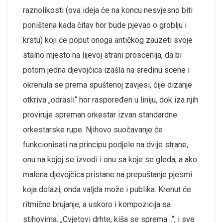
raznolikosti (ova ideja će na koncu nesvjesno biti
poništena kada čitav hor bude pjevao o groblju i
krstu) koji će poput onoga antičkog zauzeti svoje
stalno mjesto na lijevoj strani proscenija, da bi
potom jedna djevojčica izašla na sredinu scene i
okrenula se prema spuštenoj zavjesi, čije dizanje
otkriva „odrasli“ hor raspoređen u liniju, dok iza njih
proviruje spreman orkestar izvan standardne
orkestarske rupe. Njihovo suočavanje će
funkcionisati na principu podjele na dvije strane,
onu na kojoj se izvodi i onu sa koje se gleda, a ako
malena djevojčica pristane na prepuštanje pjesmi
koja dolazi, onda valjda može i publika. Krenut će
ritmično brujanje, a uskoro i kompozicija sa
stihovima. „Cvjetovi drhte, kiša se sprema…“, i sve