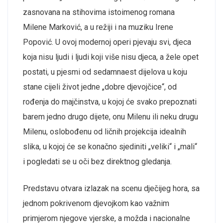
zasnovana na stihovima istoimenog romana
Milene Marković, a u režiji i na muziku Irene
Popović. U ovoj modernoj operi pjevaju svi, djeca
koja nisu ljudi i ljudi koji više nisu djeca, a žele opet
postati, u pjesmi od sedamnaest dijelova u koju
stane cijeli život jedne „dobre djevojčice“, od
rođenja do majčinstva, u kojoj će svako prepoznati
barem jedno drugo dijete, onu Milenu ili neku drugu
Milenu, oslobođenu od ličnih projekcija idealnih
slika, u kojoj će se konačno sjediniti „veliki“ i „mali“
i pogledati se u oči bez direktnog gledanja.
Predstavu otvara izlazak na scenu dječijeg hora, sa
jednom pokrivenom djevojkom kao važnim
primjerom njegove vjerske, a možda i nacionalne