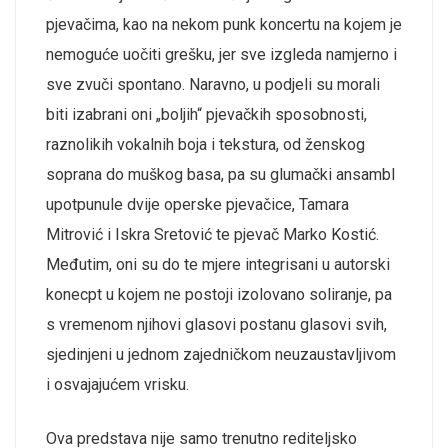
pjevačima, kao na nekom punk koncertu na kojem je
nemoguće uočiti grešku, jer sve izgleda namjerno i
sve zvuči spontano. Naravno, u podjeli su morali
biti izabrani oni „boljih“ pjevačkih sposobnosti,
raznolikih vokalnih boja i tekstura, od ženskog
soprana do muškog basa, pa su glumački ansambl
upotpunule dvije operske pjevačice, Tamara
Mitrović i Iskra Sretović te pjevač Marko Kostić.
Međutim, oni su do te mjere integrisani u autorski
konecpt u kojem ne postoji izolovano soliranje, pa
s vremenom njihovi glasovi postanu glasovi svih,
sjedinjeni u jednom zajedničkom neuzaustavljivom
i osvajajućem vrisku.
Ova predstava nije samo trenutno rediteljsko