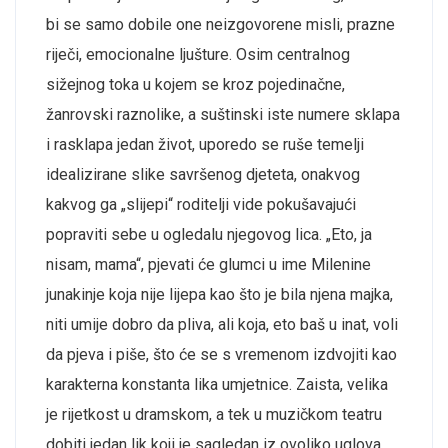
bi se samo dobile one neizgovorene misli, prazne
riječi, emocionalne ljušture. Osim centralnog
sižejnog toka u kojem se kroz pojedinačne,
žanrovski raznolike, a suštinski iste numere sklapa
i rasklapa jedan život, uporedo se ruše temelji
idealizirane slike savršenog djeteta, onakvog
kakvog ga „slijepi“ roditelji vide pokušavajući
popraviti sebe u ogledalu njegovog lica. „Eto, ja
nisam, mama“, pjevati će glumci u ime Milenine
junakinje koja nije lijepa kao što je bila njena majka,
niti umije dobro da pliva, ali koja, eto baš u inat, voli
da pjeva i piše, što će se s vremenom izdvojiti kao
karakterna konstanta lika umjetnice. Zaista, velika
je rijetkost u dramskom, a tek u muzičkom teatru
dobiti jedan lik koji je sagledan iz ovoliko uglova,