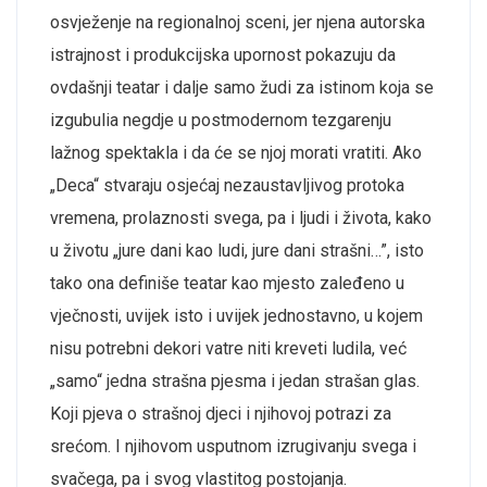
osvježenje na regionalnoj sceni, jer njena autorska
istrajnost i produkcijska upornost pokazuju da
ovdašnji teatar i dalje samo žudi za istinom koja se
izgubulia negdje u postmodernom tezgarenju
lažnog spektakla i da će se njoj morati vratiti. Ako
„Deca“ stvaraju osjećaj nezaustavljivog protoka
vremena, prolaznosti svega, pa i ljudi i života, kako
u životu „jure dani kao ludi, jure dani strašni…”, isto
tako ona definiše teatar kao mjesto zaleđeno u
vječnosti, uvijek isto i uvijek jednostavno, u kojem
nisu potrebni dekori vatre niti kreveti ludila, već
„samo“ jedna strašna pjesma i jedan strašan glas.
Koji pjeva o strašnoj djeci i njihovoj potrazi za
srećom. I njihovom usputnom izrugivanju svega i
svačega, pa i svog vlastitog postojanja.