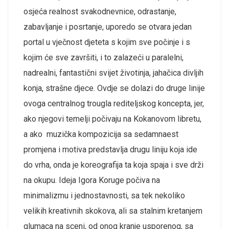
osjeća realnost svakodnevnice, odrastanje,
zabavljanje i posrtanje, uporedo se otvara jedan
portal u vječnost djeteta s kojim sve počinje i s
kojim će sve završiti, i to zalazeći u paralelni,
nadrealni, fantastični svijet životinja, jahačica divljih
konja, strašne djece. Ovdje se dolazi do druge linije
ovoga centralnog trougla rediteljskog koncepta, jer,
ako njegovi temelji počivaju na Kokanovom libretu,
a ako muzička kompozicija sa sedamnaest
promjena i motiva predstavlja drugu liniju koja ide
do vrha, onda je koreografija ta koja spaja i sve drži
na okupu. Ideja Igora Koruge počiva na
minimalizmu i jednostavnosti, sa tek nekoliko
velikih kreativnih skokova, ali sa stalnim kretanjem
glumaca na sceni, od onog kranje usporenog, sa