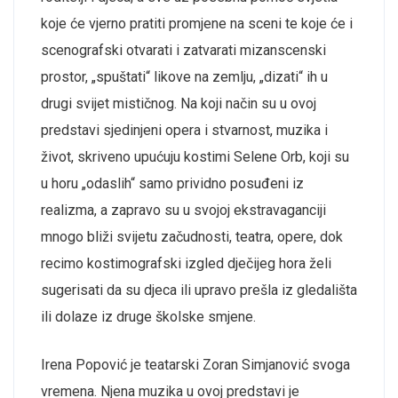
koje će vjerno pratiti promjene na sceni te koje će i
scenografski otvarati i zatvarati mizanscenski
prostor, „spuštati“ likove na zemlju, „dizati“ ih u
drugi svijet mističnog. Na koji način su u ovoj
predstavi sjedinjeni opera i stvarnost, muzika i
život, skriveno upućuju kostimi Selene Orb, koji su
u horu „odaslih“ samo prividno posuđeni iz
realizma, a zapravo su u svojoj ekstravaganciji
mnogo bliži svijetu začudnosti, teatra, opere, dok
recimo kostimografski izgled dječijeg hora želi
sugerisati da su djeca ili upravo prešla iz gledališta
ili dolaze iz druge školske smjene.
Irena Popović je teatarski Zoran Simjanović svoga
vremena. Njena muzika u ovoj predstavi je