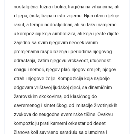
nostalgična, tužna i bolna, tragična na vrhuncima, ali
i lijepa, čista, bajna u isto vrijeme. Njen ritam djeluje
rasut, a tempo nedosljednan, ali su takvi namjerno,
u kompoziciji koja simbolizira, ali koja i jeste dijete,
zajedno sa svim njegovim neočekivanim
promjenama raspoloženja i periodima njegovog
odrastanja, zatim njegovu vrckavost, utučenost,
snagu i nemoć, njegov plač, njegov smijeh, njegov
strah i njegove želje. Kompozicija koja najbolje
odgovara vrištavoj ljudskoj djeci, sa dinamičnim
žanrovskim skokovima, od klasičnog do
savremenog i sintetičkog, od imitacije životinjskih
zvukova do neugodne svemirske tišine. Ovakvu
kompoziciju prati kamerni orkestar od deset
članova koji savršeno sarađuju sa glumcima i