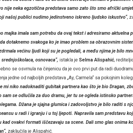
ovo nije neka egzotična predstava samo zato što smo afrički umjet
koji našoj publici nudimo jedinstveno iskreno ljudsko iskustvo“
, z
ao majka imala sam potrebu da ovaj tekst i adresiramo aktuelna pi
, da dotaknemo svakoga ko je imao problem sa obrazovnim siste
zdrmala većinu ljudi koji su je pogledali, a među njima je bilo mn
, srednjoškolaca, osnovaca“,
istakla je
Selma Alispahić
, reditelj
ebno se osvrnula na činjenicu da je ovo prvi put da radi duodram
nja jedne od najboljih predstava „Ay, Carmela“ sa pokojnim ko
 mi niko nadoknaditi gubitak partnera kao što je bio Dragan, z
o sam se odlučila za duo dramu, jer tu se ogleda istinsko partner
egama. Džana je sjajna glumica i zadovoljstvo je bilo raditi s nj
seansu u radi i igranju i u toj ljepoti. Napravila sam predstavu koju
 kad ovakvi formati iščezavaju sa scene. Dali smo glas onima koj
an“,
zaključila je Alispahić.