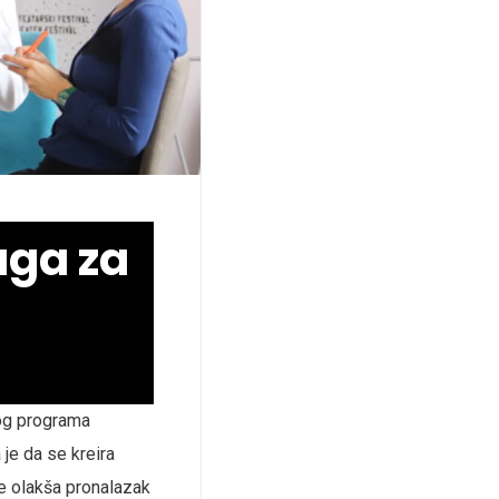
aga za
vog programa
 je da se kreira
te olakša pronalazak