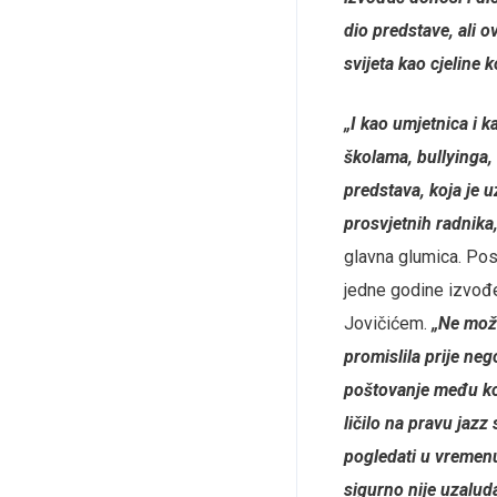
dio predstave, ali 
svijeta kao cjeline 
„I kao umjetnica i k
školama, bullyinga
predstava, koja je u
prosvjetnih radnika
glavna glumica. Pos
jedne godine izvođe
Jovičićem.
„Ne može
promislila prije neg
poštovanje među kol
ličilo na pravu jazz 
pogledati u vremenu
sigurno nije uzalud