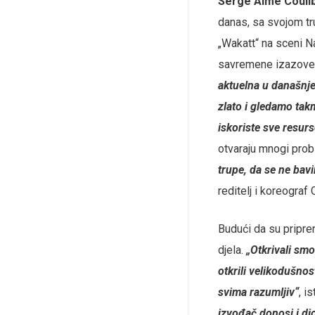
Serge Aime Coulib
danas, sa svojom t
„Wakatt“ na sceni N
savremene izazove:
aktuelna u današnje
zlato i gledamo takm
iskoriste sve resurs
otvaraju mnogi pro
trupe, da se ne bavi
reditelj i koreograf 
Budući da su pripre
djela.
„Otkrivali sm
otkrili velikodušnos
svima razumljiv“
, i
izvođač donosi i di