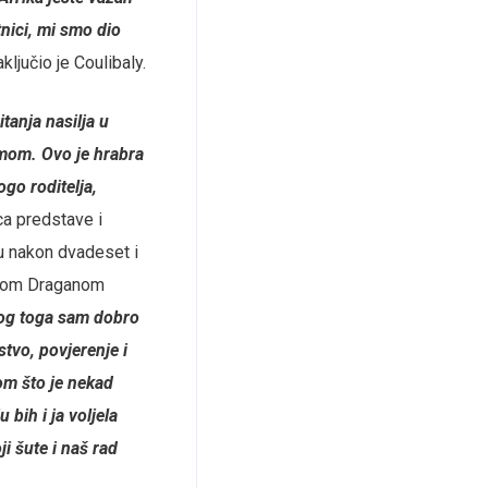
nici, mi smo dio
aključio je Coulibaly.
tanja nasilja u
mom. Ovo je hrabra
ogo roditelja,
ica predstave i
u nakon dvadeset i
legom Draganom
bog toga sam dobro
stvo, povjerenje i
om što je nekad
 bih i ja voljela
i šute i naš rad