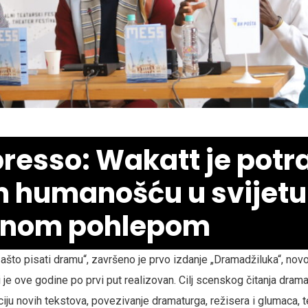
resso: Wakatt je potr
 humanošću u svijetu
enom pohlepom
ašto pisati dramu“, završeno je prvo izdanje „Dramadžiluka“, no
je ove godine po prvi put realizovan. Cilj scenskog čitanja drama
ciju novih tekstova, povezivanje dramaturga, režisera i glumaca, 