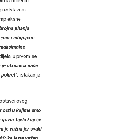
om kontinentu
a predstavom
kompleksne
rojna pitanja
epeo i istopljeno
da maksimalno
dijela, u prvom se
 je okosnica naše
 pokret“,
istakao je
postavci ovog
lnosti u kojima smo
govor tijela koji će
m je važna jer svaki
Afrika jeste važan