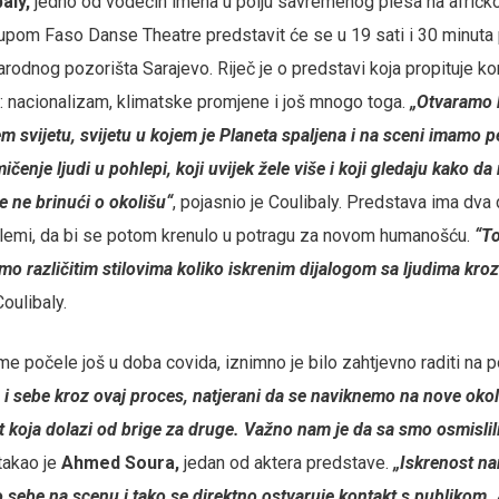
aly,
jedno od vodećih imena u polju savremenog plesa na afričk
rupom Faso Danse Theatre predstavit će se u 19 sati i 30 minut
arodnog pozorišta Sarajevo. Riječ je o predstavi koja propituje 
 nacionalizam, klimatske promjene i još mnogo toga.
„Otvaramo b
m svijetu, svijetu u kojem je Planeta spaljena i na sceni imamo p
ičenje ljudi u pohlepi, koji uvijek žele više i koji gledaju kako 
e ne brinući o okolišu“
, pojasnio je Coulibaly. Predstava ima dva 
blemi, da bi se potom krenulo u potragu za novom humanošću.
“To
mo različitim stilovima koliko iskrenim dijalogom sa ljudima kroz
Coulibaly.
me počele još u doba covida, iznimno je bilo zahtjevno raditi na 
o i sebe kroz ovaj proces, natjerani da se naviknemo na nove oko
t koja dolazi od brige za druge. Važno nam je da sa smo osmislili 
stakao je
Ahmed Soura,
jedan od aktera predstave.
„Iskrenost na
o sebe na scenu i tako se direktno ostvaruje kontakt s publikom. 