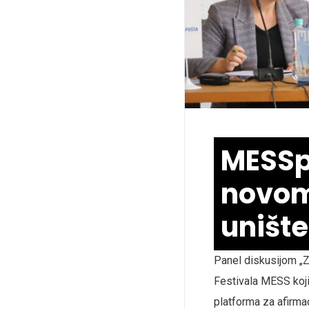
MESSp
novom
uništ
Panel diskusijom „Z
Festivala MESS koji 
platforma za afirma