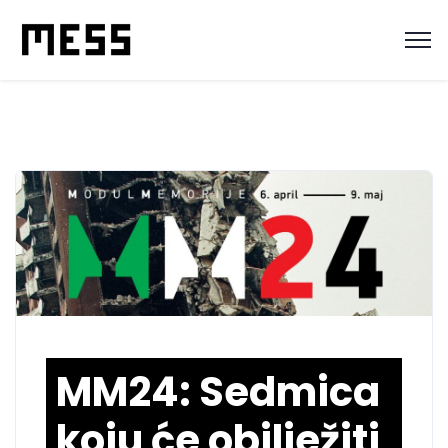
MM24: Sedmica
koju će obilježiti