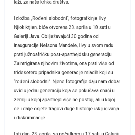
laži, za naša krhka društva.
Izložba „Rođeni slobodni“, fotografkinje Ilvy
Njiokiktjien, biće otvorena 23. aprila u 18 sati u
Galeriji Java. Obilježavajući 30 godina od
inauguracije Nelsona Mandele, Ilvy u svom radu
prati južnoafričku post-aparthejdsku generaciju.
Zaintrigirana njihovim životima, ona prati više od
tridesetero pripadnika generacije mladih koji su
“rođeni slobodni”. Njene fotografije daju nam dobar
uvid u jednu generaciju koja se pokušava snaći u
zemlji u kojoj aparthejd više ne postoji, ali u kojoj
se i dalje osjete tragovi duge historije isključivanja
i diskriminacije.
Isti dan, 23. aprila, sa početkom u 17 sati, u Galeriji