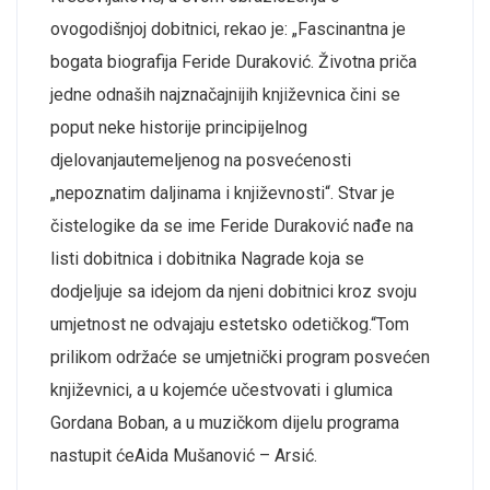
ovogodišnjoj
dobitnici
,
rekao
je:
„
Fascinantna
je
bogata
biografija
Feride Duraković.
Životna
priča
jedne
od
naših
najznačajnijih
književnica
čini
se
poput
neke
historije
principijelnog
djelovanja
utemeljenog
na
posvećenosti
„
nepoznatim
daljinama
i
književnosti
“
.
Stvar
je
čiste
logike
da se
ime
Feride Duraković
nađe
na
listi
dobitnica
i
dobitnika
Nagrade
koja
se
dodjeljuje
sa
idejom
da
njeni
dobitnici
kroz
svoju
umjetnost
ne
odvajaju
estetsko
od
etičkog
.“
Tom
prilikom
održaće
se
umjetnički
program
posvećen
književnici
, a u
kojem
će
učestvovati
i
glumica
Gordana Boban, a u
muzičkom
dijelu
programa
nastupit
će
Aida
Mušanović
– Arsić.