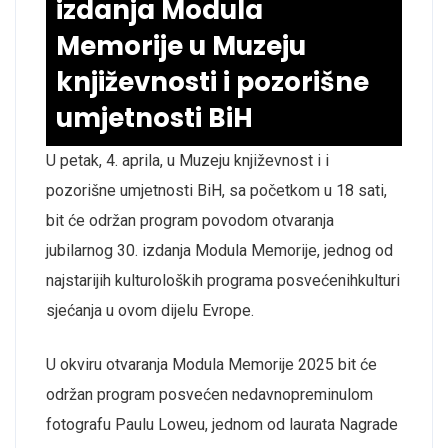
izdanja Modula
Memorije u Muzeju
književnosti i pozorišne
umjetnosti BiH
U
petak
, 4
. aprila, u Muzeju književnost i i
pozorišne umjetnosti BiH
, sa početkom u 18 sati,
bit će održan
program
povodom
otvaranja
jubilarnog
30.
izdanja
Modula
Memorije
,
jednog
od
najstarijih
kulturoloških
programa
posvećenih
kulturi
sjećanja
u
ovom
dijelu
Evrope
.
U
okviru
otvaranja
M
odula
Memorije
202
5 bit
će
održan
program
posvećen
nedavno
preminulom
fotografu
Paulu Loweu,
jednom
od
laurata
Nagrade