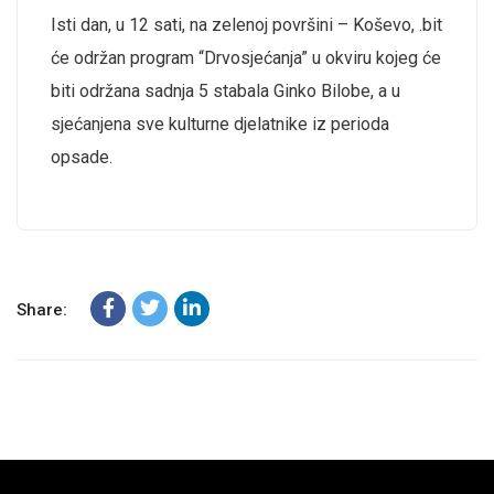
Isti dan, u 12 sati,
na
zelenoj
površini
–
Koševo
,
.
bit
će
održan
program “
Drvo
sjećanja
” u
okviru
kojeg
će
biti
održana
sadnja
5
stabala
Ginko
Bilobe
, a
u
sjećanje
na
sve
kulturne
djelatnike
iz
perioda
opsade
.
Share: