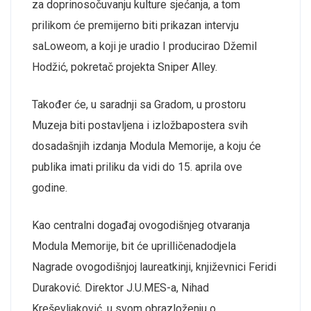
za
doprinos
očuvanju
kulture
sjećanja
, a tom
prilikom
će
premijerno
biti
prikazan
intervju
sa
Loweom
, a koji je
uradio
I
producirao
Džemil
Hodžić,
pokretač
projekta
Sniper Alley.
Također
će
, u
saradnji
sa
Gradom
, u
prostoru
Muzeja
biti
p
ostavljena
i
izložba
postera
svih
dosadašnjih
izdanja
Modula
Memorije
,
a
koju
će
publika
imati
priliku
da
vidi
do 15.
aprila
ove
godine
.
K
ao
centralni
događaj
ovogodišnjeg
otvaranja
Modula
Memorije
,
bit
će
uprilličena
dodjela
Nagrade
ovogodišnjoj
laureatkinji
,
književnici
Feridi
Duraković.
Direktor J.U.MES-a, Nihad
Kreševljaković, u
svom
obrazloženju
o