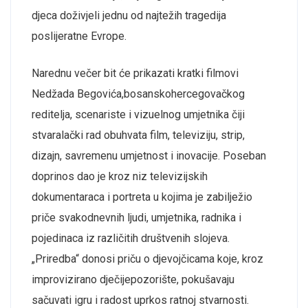
djeca doživjeli jednu od najtežih tragedija
poslijeratne Evrope.
Narednu večer bit će prikazati kratki filmovi
Nedžada Begovića,
bosanskohercegovačk
og
reditelj
a
, scenarist
e
i
vizueln
og
umjetnik
a
čiji
stvaralački rad obuhvata film, televiziju, strip,
dizajn,
savremenu
umjetnost i inovacije.
Poseban
doprinos dao je kroz niz televizijskih
dokumentaraca i portreta u kojima je zabilježio
priče svakodnevnih ljudi, umjetnika, radnika i
pojedinaca iz različitih društvenih slojeva.
„Priredba“ donosi priču o djevojčicama koje, kroz
improvizirano
dječije
pozorište
, pokušavaju
sačuvati igru i radost
uprkos
ratnoj stvarnosti.