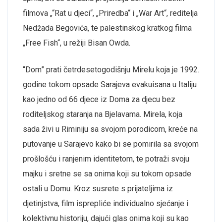
filmova „“Rat u djeci“, „Priredba“ i „
War
Art“,
reditelja
Nedžada Begovića, te palestinskog kratkog filma
„Free
Fish
“, u režiji
Bisan
Owda
.
“Dom” prati četrdesetogodišnju Mirelu koja je 1992.
godine tokom opsade Sarajeva
evakuisana
u Italiju
kao jedno od 66 djece iz Doma za djecu bez
roditeljskog staranja na Bjelavama. Mirela, koja
sada živi u Riminiju sa svojom porodicom, kreće na
putovanje u Sarajevo kako bi se pomirila sa svojom
prošlošću i ranjenim identitetom, te potraži svoju
majku i sretne se sa onima koji su tokom opsade
ostali u Domu.
Kroz susrete s prijateljima iz
djetinjstva, film isprepliće individualno sjećanje i
kolektivnu historiju, dajući glas onima koji su kao