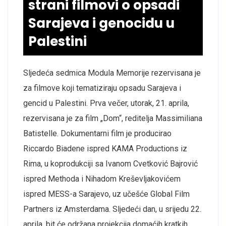
strani filmovi o opsadi
Sarajeva i genocidu u
Palestini
Sljedeća sedmica Modula Memorije rezervisana je
za filmove koji tematiziraju opsadu Sarajeva i
gencid u Palestini. Prva večer, utorak, 21. aprila,
rezervisana je za film „Dom“, reditelja Massimiliana
Batistelle
.
Dokumentarni film je producirao
Riccardo
Biadene
ispred KAMA
Productions
iz
Rima, u koprodukciji sa Ivanom Cvetković Bajrović
ispred
Methoda
i
Nihadom
Kreševljakovićem
ispred MESS-a Sarajevo, uz učešće Global Film
Partners
iz Amsterdama.
Sljedeći dan, u srijedu 22.
aprila, bit će održana projekcija domaćih kratkih