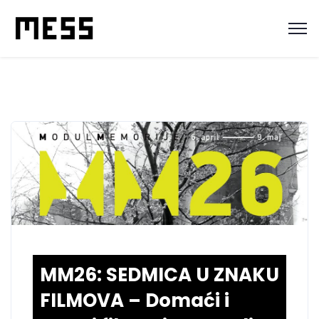
MM26: SEDMICA U ZNAKU
FILMOVA – Domaći i