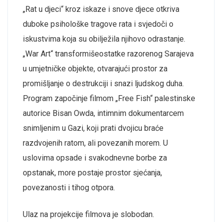
„Rat u djeci“ kroz iskaze i snove djece otkriva
duboke psihološke tragove rata i svjedoči o
iskustvima koja su obilježila njihovo odrastanje.
„
War
Art“
transformiše
ostatke razorenog Sarajeva
u umjetničke objekte, otvarajući prostor za
promišljanje o destrukciji i snazi ljudskog duha.
Program započinje filmom „Free
Fish
“ palestinske
autorice
Bisan
Owda
, intimnim dokumentarcem
snimljenim u Gazi, koji prati dvojicu braće
razdvojenih ratom, ali povezanih morem. U
uslovima
opsade i svakodnevne borbe za
opstanak, more postaje prostor sjećanja,
povezanosti i tihog otpora.
Ulaz na projekcije filmova je slobodan.