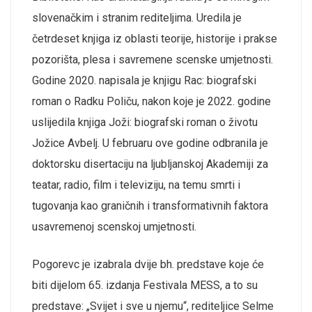
slovenačkim i
stranim rediteljima
.
Uredila je
četrdeset knjiga iz oblasti teorije,
historije i prakse
pozorišta, plesa i savremene scenske
umjetnosti
.
Godine 2020. napisala je knjigu Rac: biografski
roman o Radku Poliču, nakon koje je
2022. godine
uslijedila knjiga Joži: biografski roman o životu
Jožice Avbelj.
U februaru
ove godine od
brani
la
j
e
doktorsku disertaciju na ljubljanskoj Akademiji za
teatar, radio, film i
televiziju, na tem
u s
mrti i
tugovanja kao graničnih i transformativnih faktora
u
savremenoj scenskoj umjetnosti.
Pogorevc je
izabrala
dvije
bh.
predstave koje će
biti dijelom 6
5
. izdanja Festivala MESS
, a to
su
predstave
:
„S
vijet i sve u njemu
“, rediteljice
Selme