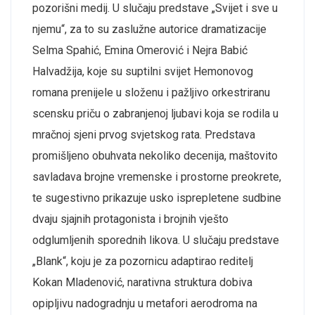
pozorišni medij. U slučaju predstave
„
Svijet i sve u
njemu
“
, za to su zaslužne autorice dramatizacije
Selma Spahić, Emina Omerović i Nejra Babić
Halvadžija, koje su suptilni svijet Hemonovog
romana prenijele u složenu i pažljivo orkestriranu
scensku priču o zabranjenoj ljubavi koja se rodila u
mračnoj sjeni prvog svjetskog rata. Predstava
promišljeno obuhvata nekoliko decenija, maštovito
savladava brojne vremenske i prostorne preokrete,
te sugestivno prikazuje usko isprepletene sudbine
dvaju sjajnih protagonista i brojnih vješto
odglumljenih sporednih likova. U slučaju predstave
„
Blank
“
, koju je za pozornicu adaptirao reditelj
Kokan Mladenović, narativna struktura dobiva
opipljivu nadogradnju u metafori aerodroma na