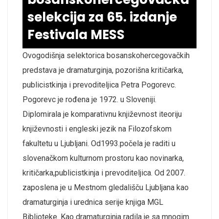
selekcija za 65. izdanje
Festivala MESS
Ovogodišnja selektorica bosanskohercegovačkih
predstava
je dramaturginja,
pozorišna kritičarka,
publicistkinja
i
prevoditeljica
Petra Pogorevc.
Pogorevc
je
rođena je 1972.
u Sloveniji.
Diplomirala je komparativnu književnost i
teoriju
književnosti i engleski jezik na Filozofskom
fakultetu u Ljubljani.
Od
1993.
počela je raditi u
slovenačkom kulturnom prostoru kao novinarka,
kritičarka,
publicistkinja i prevoditeljica.
Od 2007.
zaposlena je u Mestnom gledališču Ljubljana kao
dramaturginja i urednica
serije knjiga MGL
Biblioteke. Kao dramaturginja radila je sa
mnogim