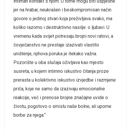
intiman kontakt s njom. U tome mogu biti uspješne
jer na hrabar, neukrašen i beskompromisan način
govore o jedinoj stvari koja preživljava svako, ma
koliko razorno i destruktivno nasilje: o ljubavi. U
vremenu kada svijet potresaju brojni novi ratovi, a
čovječanstvo ne prestaje izazivati vlastito
uništenje, njihova poruka je itekako važna.
Pozorište u oba slučaja oživljava kao mjesto
susreta, u kojem intimno iskustvo čitanja proze
prerasta u kolektivno iskustvo izvjedbe i razmjene
priča, koje ne samo
da
izazivaju emocionalne
reakcije, već i prenose brojne značajne uvide o
životu, pogotovo o smislu naše bolne, ali uporne
borbe za njega.
“