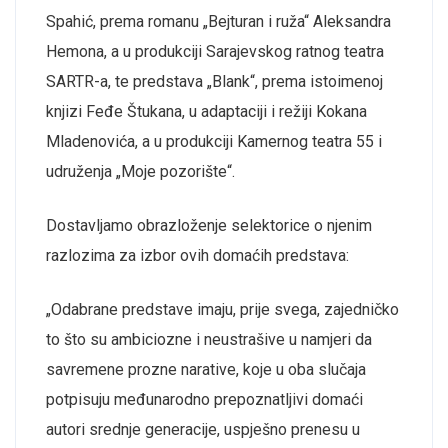
Spahić, prema romanu „Bejturan i ruža“ Aleksandra
Hemona
, a u produkciji
Sarajevskog ratnog teatra
SARTR-a, te predstava „Blank“, prema istoimenoj
knjizi Feđe Štukana, u adaptaciji i režiji Kokana
Mladenovića, a u produkciji Kamernog teatra 55 i
udruženja „Moje pozorište“.
Dostavljamo
obrazloženje
selektorice
o njenim
razlozima za izbor ovih
domaćih
predstava:
„
Odabrane predstave imaju, prije svega, zajedničko
to što su ambiciozne i neustrašive u namjeri da
savremene prozne narative, koje u oba slučaja
potpisuju međunarodno prepoznatljivi domaći
autori srednje generacije, uspješno prenesu u