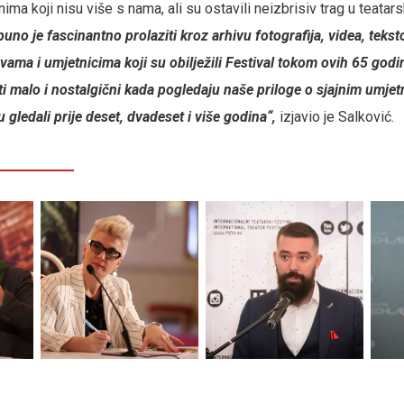
a koji nisu više s nama, ali su ostavili neizbrisiv trag u teatars
uno je fascinantno prolaziti kroz arhivu fotografija, videa, tekst
avama i umjetnicima koji su obilježili Festival tokom ovih 65 god
 biti malo i nostalgični kada pogledaju naše priloge o sjajnim umjet
gledali prije deset, dvadeset i više godina“,
izjavio je Salković.