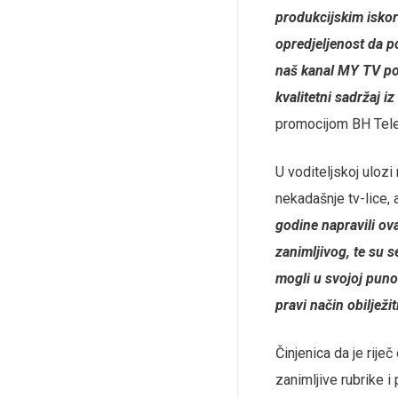
produkcijskim iskor
opredjeljenost da 
naš kanal MY TV po
kvalitetni sadržaj iz
promocijom BH Tel
U voditeljskoj uloz
nekadašnje tv-lice
godine napravili ov
zanimljivog, te su 
mogli u svojoj puno
pravi način obilježi
Činjenica da je rije
zanimljive rubrike i