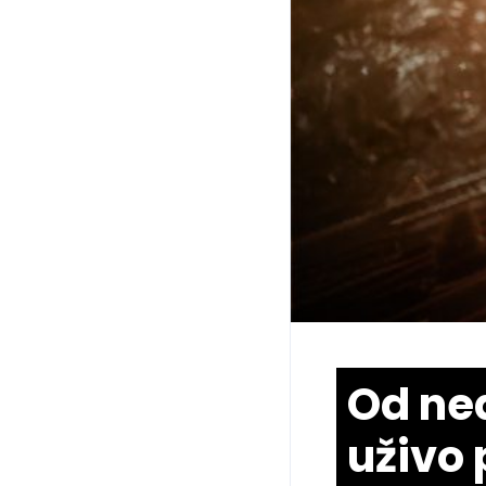
Od ned
uživo 