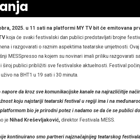
anja
tobra, 2025. u 11 sati na platformi MY TV bit će emitovana pr
TV
koja će svaki festivalski dan publici predstavljati brojne festi
imena i razgovarati o raznim aspektima teatarske umjetnosti. Ovaj
šnji MESSpresso na kojem su novinari imali priliku razgovarati s
i široj publici približiti sve festivalske aktuelnosti. Festival počin
 uživo na BHT1 u 19 sati i 30 minuta.
apore da kroz sve komunikacijske kanale na najrazličitije način
ažnost koju najstariji teatarski festival u regiji ima i na međuna
latformom bio je prirodni potez i nadamo se da će se publici dop
ao je
Nihad Kreševljaković,
direktor Festivala MESS.
ije kontinuirano smo partneri najznačajnijeg teatarskog festivala 