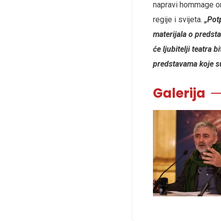
napravi hommage onim
regije i svijeta.
„Potp
materijala o predst
će ljubitelji teatra
predstavama koje su 
Galerija