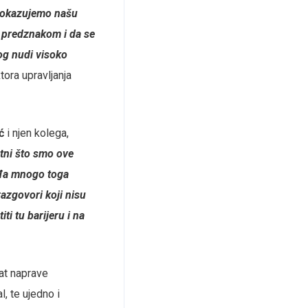
n dokazujemo našu
 predznakom i da se
og nudi visoko
tora upravljanja
ć
i njen kolega,
tni što smo ove
gađa mnogo toga
razgovori koji nisu
i tu barijeru i na
mat naprave
l, te ujedno i