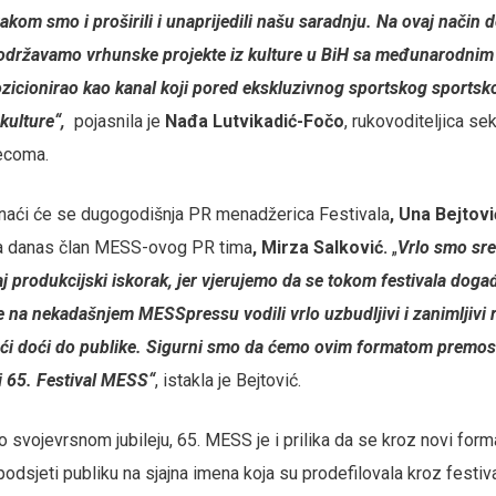
akom smo i proširili i unaprijedili našu saradnju. Na ovaj nači
podržavamo vrhunske projekte iz kulture u BiH sa međunarodnim
zicionirao kao kanal koji pored ekskluzivnog sportskog sportsk
 kulture“,
pojasnila je
Nađa Lutvikadić-Fočo
, rukovoditeljica sek
ecoma.
i naći će se dugogodišnja PR menadžerica Festivala
, Una Bejtovi
, a danas član MESS-ovog PR tima
, Mirza Salković.
„
Vrlo smo sre
aj produkcijski iskorak, jer vjerujemo da se tokom festivala do
se na nekadašnjem MESSpressu vodili vrlo uzbudljivi i zanimljivi 
ći doći do publike. Sigurni smo da ćemo ovim formatom premostit
ti 65. Festival MESS“
, istakla je Bejtović.
č o svojevrsnom jubileju, 65. MESS je i prilika da se kroz novi for
 podsjeti publiku na sjajna imena koja su prodefilovala kroz festiva