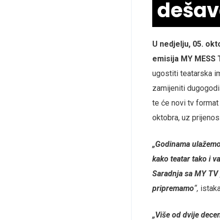
dešav
U nedjelju, 05. ok
emisija MY MESS 
ugostiti teatarska 
zamijeniti dugogodi
te će novi tv format 
oktobra, uz prijenos
„Godinama ulažemo n
kako teatar tako i v
Saradnja sa MY TV p
pripremamo
“,
istak
„Više od dvije decen