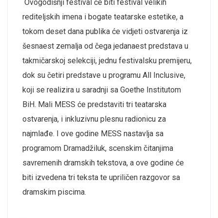
Ovogodišnji festival će biti festival velikih
rediteljskih imena i bogate teatarske estetike, a
tokom deset dana publika će vidjeti ostvarenja iz
šesnaest zemalja od čega jedanaest predstava u
takmičarskoj selekciji, jednu festivalsku premijeru,
dok su četiri predstave u programu All Inclusive,
koji se realizira u saradnji sa Goethe Institutom
BiH. Mali MESS će predstaviti tri teatarska
ostvarenja, i inkluzivnu plesnu radionicu za
najmlađe. I ove godine MESS nastavlja sa
programom Dramadžiluk, scenskim čitanjima
savremenih dramskih tekstova, a ove godine će
biti izvedena tri teksta te upriličen razgovor sa
dramskim piscima.