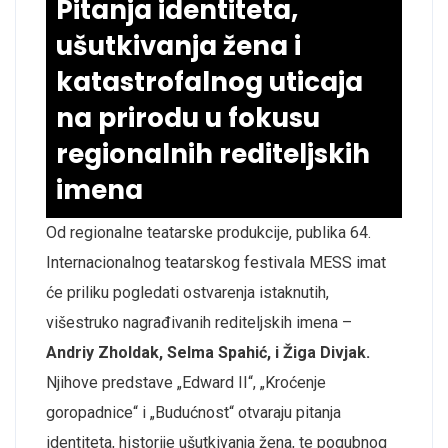
Pitanja identiteta,
ušutkivanja žena i
katastrofalnog uticaja
na prirodu u fokusu
regionalnih rediteljskih
imena
Od regionalne teatarske produkcije, publika 64.
Internacionalnog teatarskog festivala MESS imat
će priliku pogledati ostvarenja istaknutih,
višestruko nagrađivanih rediteljskih imena –
Andriy Zholdak, Selma Spahić, i Žiga Divjak.
Njihove predstave „Edward II“, „Kroćenje
goropadnice“ i „Budućnost“ otvaraju pitanja
identiteta, historije ušutkivanja žena, te pogubnog