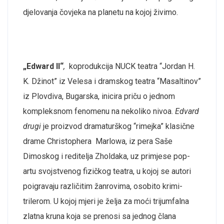
djelovanja čovjeka na planetu na kojoj živimo.
„Edward II“
,
koprodukcija NUCK teatra “Jordan H.
K. Džinot” iz Velesa i dramskog teatra “Masaltinov”
iz Plovdiva, Bugarska, inicira priču o jednom
kompleksnom fenomenu na nekoliko nivoa.
Edvard
drugi
je proizvod dramaturškog “rimejka” klasične
drame Christophera Marlowa, iz pera Saše
Dimoskog i reditelja Zholdaka, uz primjese pop-
artu svojstvenog fizičkog teatra, u kojoj se autori
poigravaju različitim žanrovima, osobito krimi-
trilerom. U kojoj mjeri je želja za moći trijumfalna
zlatna kruna koja se prenosi sa jednog člana