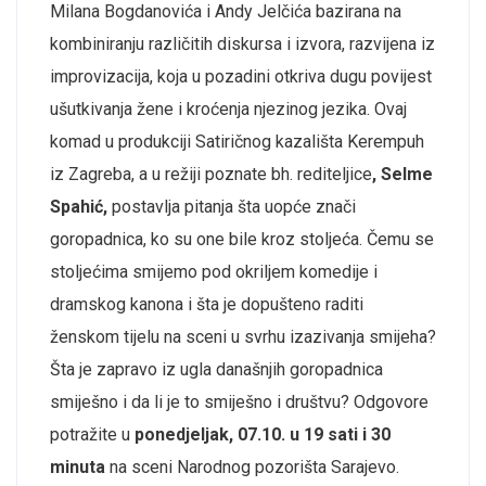
Milana Bogdanovića i Andy Jelčića bazirana na
kombiniranju različitih diskursa i izvora, razvijena iz
improvizacija, koja u pozadini otkriva dugu povijest
ušutkivanja žene i kroćenja njezinog jezika. Ovaj
komad u produkciji Satiričnog kazališta Kerempuh
iz Zagreba, a u režiji poznate bh. rediteljice
, Selme
Spahić,
postavlja pitanja šta uopće znači
goropadnica, ko su one bile kroz stoljeća. Čemu se
stoljećima smijemo pod okriljem komedije i
dramskog kanona i šta je dopušteno raditi
ženskom tijelu na sceni u svrhu izazivanja smijeha?
Šta je zapravo iz ugla današnjih goropadnica
smiješno i da li je to smiješno i društvu? Odgovore
potražite u
ponedjeljak, 07.10. u 19 sati i 30
minuta
na sceni Narodnog pozorišta Sarajevo.