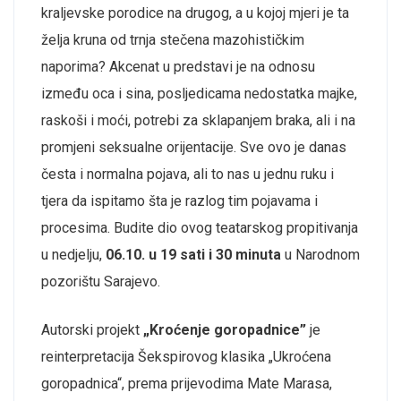
kraljevske porodice na drugog, a u kojoj mjeri je ta
želja kruna od trnja stečena mazohističkim
naporima? Akcenat u predstavi je na odnosu
između oca i sina, posljedicama nedostatka majke,
raskoši i moći, potrebi za sklapanjem braka, ali i na
promjeni seksualne orijentacije. Sve ovo je danas
česta i normalna pojava, ali to nas u jednu ruku i
tjera da ispitamo šta je razlog tim pojavama i
procesima. Budite dio ovog teatarskog propitivanja
u nedjelju,
06.10. u 19 sati i 30 minuta
u Narodnom
pozorištu Sarajevo.
Autorski projekt
„Kroćenje goropadnice”
je
reinterpretacija Šekspirovog klasika „Ukroćena
goropadnica“, prema prijevodima Mate Marasa,