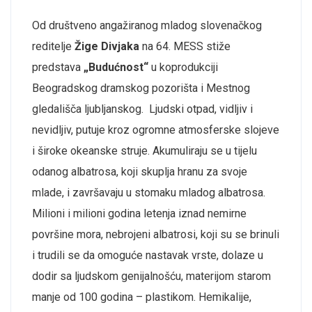
Od društveno angažiranog mladog slovenačkog
reditelje
Žige Divjaka
na 64. MESS stiže
predstava
„Budućnost“
u koprodukciji
Beogradskog dramskog pozorišta i Mestnog
gledališča ljubljanskog. Ljudski otpad, vidljiv i
nevidljiv, putuje kroz ogromne atmosferske slojeve
i široke okeanske struje. Akumuliraju se u tijelu
odanog albatrosa, koji skuplja hranu za svoje
mlade, i završavaju u stomaku mladog albatrosa.
Milioni i milioni godina letenja iznad nemirne
površine mora, nebrojeni albatrosi, koji su se brinuli
i trudili se da omoguće nastavak vrste, dolaze u
dodir sa ljudskom genijalnošću, materijom starom
manje od 100 godina – plastikom. Hemikalije,