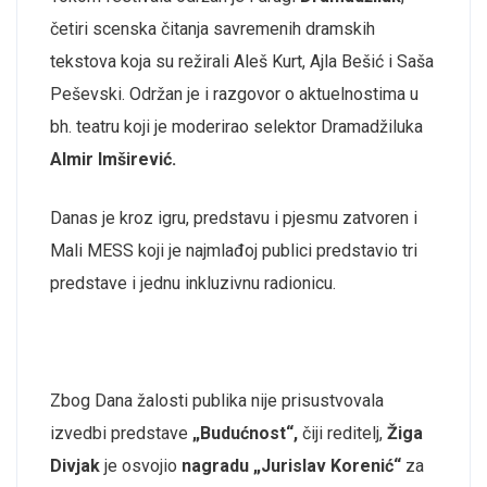
četiri scenska čitanja savremenih dramskih
tekstova koja su režirali Aleš Kurt, Ajla Bešić i Saša
Peševski. Održan je i razgovor o aktuelnostima u
bh. teatru koji je moderirao selektor Dramadžiluka
Almir Imširević.
Danas je kroz igru, predstavu i pjesmu zatvoren i
Mali MESS koji je najmlađoj publici predstavio tri
predstave i jednu inkluzivnu radionicu.
Zbog Dana žalosti publika nije prisustvovala
izvedbi predstave
„Budućnost“,
čiji reditelj,
Žiga
Divjak
je osvojio
nagradu „Jurislav Korenić“
za