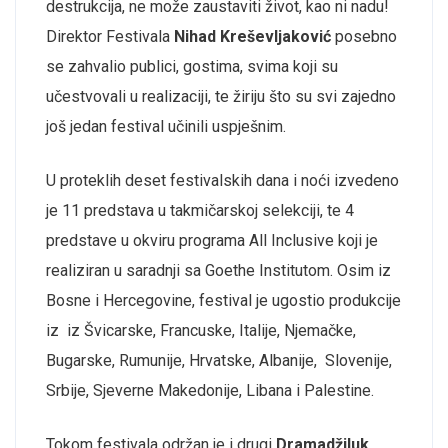
destrukcija, ne može zaustaviti život, kao ni nadu!
Direktor Festivala
Nihad Kreševljaković
posebno
se zahvalio publici, gostima, svima koji su
učestvovali u realizaciji, te žiriju što su svi zajedno
još jedan festival učinili uspješnim.
U proteklih deset festivalskih dana i noći izvedeno
je 11 predstava u takmičarskoj selekciji, te 4
predstave u okviru programa All Inclusive koji je
realiziran u saradnji sa Goethe Institutom. Osim iz
Bosne i Hercegovine, festival je ugostio produkcije
iz iz Švicarske, Francuske, Italije, Njemačke,
Bugarske, Rumunije, Hrvatske, Albanije, Slovenije,
Srbije, Sjeverne Makedonije, Libana i Palestine.
Tokom festivala održan je i drugi
Dramadžiluk
,