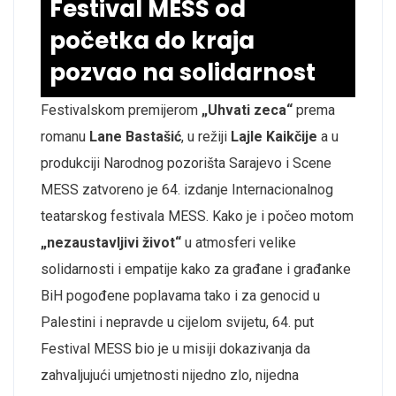
Festival MESS od
početka do kraja
pozvao na solidarnost
Festivalskom premijerom
„Uhvati zeca“
prema
romanu
Lane Bastašić
, u režiji
Lajle Kaikčije
a u
produkciji Narodnog pozorišta Sarajevo i Scene
MESS zatvoreno je 64. izdanje Internacionalnog
teatarskog festivala MESS. Kako je i počeo motom
„nezaustavljivi život“
u atmosferi velike
solidarnosti i empatije kako za građane i građanke
BiH pogođene poplavama tako i za genocid u
Palestini i nepravde u cijelom svijetu, 64. put
Festival MESS bio je u misiji dokazivanja da
zahvaljujući umjetnosti nijedno zlo, nijedna