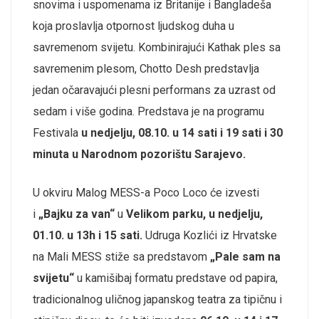
snovima i uspomenama iz Britanije i Bangladeša
koja proslavlja otpornost ljudskog duha u
savremenom svijetu. Kombinirajući Kathak ples sa
savremenim plesom, Chotto Desh predstavlja
jedan očaravajući plesni performans za uzrast od
sedam i više godina. Predstava je na programu
Festivala
u nedjelju, 08.10. u 14 sati i 19 sati i 30
minuta u Narodnom pozorištu Sarajevo.
U okviru Malog MESS-a Poco Loco će izvesti
i
„Bajku za van“
u
Velikom parku, u nedjelju,
01.10. u 13h i 15 sati.
Udruga Kozlići iz Hrvatske
na Mali MESS stiže sa predstavom
„Pale sam na
svijetu“
u kamišibaj formatu predstave od papira,
tradicionalnog uličnog japanskog teatra za tipičnu i