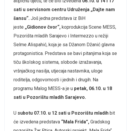
atipičnu djecu, te će biti izvedena
06.10. u 14 i 17
sati u servisnom centru Udruženja „Dajte nam
šansu“.
Još jedna predstava iz BiH
jeste
„Gidionov čvor“,
koprodukcija Scene MESS,
Pozorišta mladih Sarajevo i Intermezzo u režiji
Selme Alispahić, koja je sa Džanom Džanić glavna
protagonistica. Predstava se bavi pitanjima koja se
tiču školskog sistema, slobode izražavanja,
vršnjačkog nasilja, utjecaja nastavnika, uloge
roditelja, odgovornosti i jednih i drugih. Na
programu Malog MESS-a je u
petak, 06.10. u 18
sati u Pozorištu mladih Sarajevo.
U
subotu 07.10. u 12 sati u Pozorištu mladih
bit
će izvedena predstava
“Mala Frida”,
Gradskog
pozorišta Žar Ptica. Autorski projekt „Mala Frida“