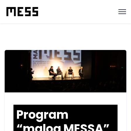
Program
“malog MESSA”