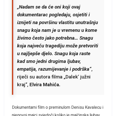
„Nadam se da će oni koji ovaj
dokumentarac pogledaju, osjetiti i
iznijeti na površinu vlastitu unutrašnju
snagu koja nam je u vremenu u kome
živimo često jako potrebna… Snagu
koja najveću tragediju može pretvoriti
u najljepše djelo. Snagu koja raste
kad smo jedni drugima ljubav,
empatija, razumijevanje i podrška“
,
riječi su autora filma „Dalek’ južni
kraj“,
Elvira Mahića.
Dokumentarni film o preminulom Denisu Kavalecu i
njegovoj majci svjedoči koliko je majčinska ljubav