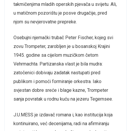
takmičenjima mladih operskih pjevača u svijetu. Ali,
u matičnom pozorištu je posve drugačije, pred
njom su nevjerovatne prepreke.
Osebujni njemački trubač Peter Fis
cher, kojeg svi
zovu Trompeter, zarobljen je u bosanskoj Krajini
1945. godine sa cijelom muzičkom četom
Vehrmachta. Partizanska vlast je bila mudra:
zatočenici dobivaju zadatak nastupati pred
publikom i pomoći formiranje orkestra. Iako
svjestan dobre sreće i blage kazne, Trompeter
sanja povratak u rodnu kuću na jezeru Tegernsee.
J.U.MESS je izdavač romana i, k
ao
i
nstitucija koja
kontinuirano, već decenijama, radi na afirmiranju