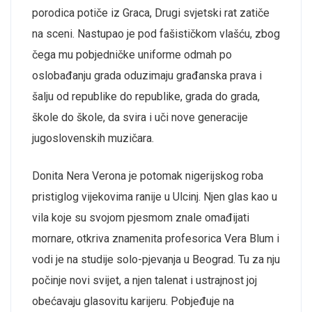
porodica potiče iz Graca, Drugi svjetski rat zatiče
na sceni. Nastupao je pod fašističkom vlašću, zbog
čega mu
pobjedničke uniforme
odmah po
oslobađanju grada oduzimaju građanska prava i
šalju od republike do republike, grada do grada,
škole do škole, da svira i uči nove generacije
jugoslove
nskih muzičara.
Donita Nera Verona je potomak nigerijskog roba
pristiglog vijekovima ranije u Ulcinj. Njen glas kao u
vila koje su svojom pjesmom znale omađijati
mornare, otkriva znamenita profesorica Vera Blum i
vodi je na studije solo-pjevanja u Beograd. Tu za nju
počinje novi svijet, a njen talenat i ustrajnost joj
obećavaju glasovitu karijeru. Pobjeđuje na