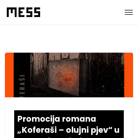
Promocija romana
„Koferaši – olujni pjev“ u