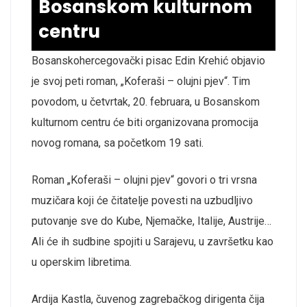
Bosanskom kulturnom
centru
Bosanskohe
r
cegovački pisac
Edin Krehić objavio
je svoj peti roman, „Koferaši – olujni pjev“. Tim
povodom, u četvrtak, 20. februara, u Bosanskom
kulturnom centru će biti organizovana promocija
novog romana, sa početkom 19 sati.
Roman „Koferaši – olujni pjev“ govori o t
ri vrsna
muzičara
k
oji
će
čitatelje
povesti na uzbudljivo
putovanje sve do Kube, Njemačke, Italije, Austrije…
Ali će ih sudbine spojiti u Sarajevu, u završetku kao
u operskim libretima.
Ardija Kastla, čuvenog zagrebačkog dirigenta čija