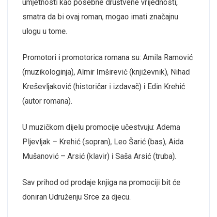
umjetnosti kao
posebne društvene vrijednosti,
smatra da bi ovaj roman, mogao imati značajnu
ulogu
u tome.
Promotori i promotorica romana su: Amila Ramović
(muzikologinja), Almir Imširević (književnik), Nihad
Kreševljaković (historičar i izdavač) i Edin Krehić
(autor romana).
U muzičkom dijelu promocije učestvuju: Adema
Pljevljak – Krehić (sopran), Leo Šarić (bas), Aida
Mušanović – Arsić (klavir) i Saša Arsić (truba).
Sav prihod od prodaje knjiga na promociji bit će
doniran Udru
ženju
Srce za djecu.