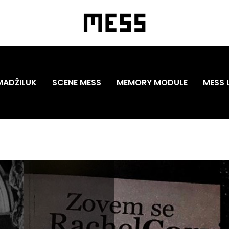
MADŽILUK
SCENE MESS
MEMORY MODULE
MESS 