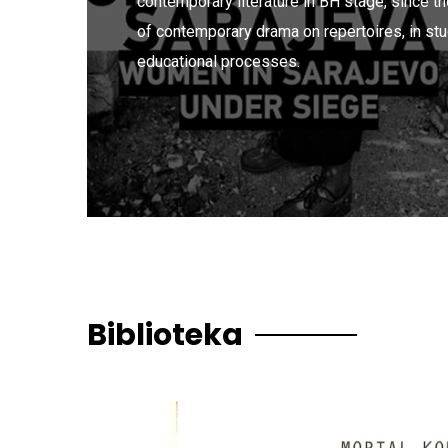
contemporary literature in BH stage, since t
of contemporary drama on repertoires, in st
educational processes.
Biblioteka