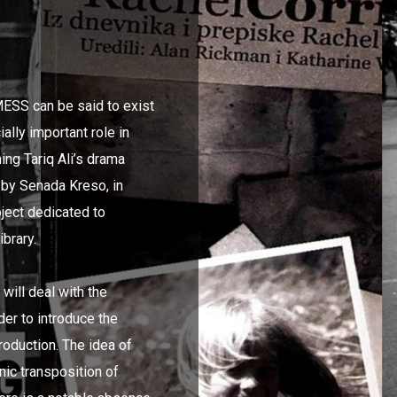
 MESS can be said to exist
ally important role in
ing Tariq Ali’s drama
 by Senada Kreso, in
ject dedicated to
brary.
will deal with the
der to introduce the
roduction. The idea of
enic transposition of