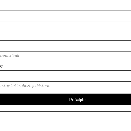
ontaktirati
je
 koji želite obezbijediti karte
Pošaljite