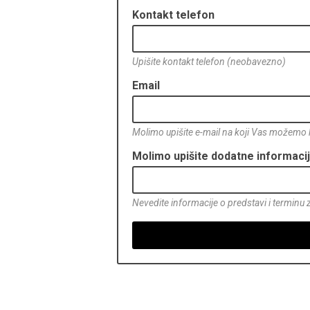
Kontakt telefon
Upišite kontakt telefon (neobavezno)
Email
Molimo upišite e-mail na koji Vas možemo k
Molimo upišite dodatne informaci
Nevedite informacije o predstavi i terminu za