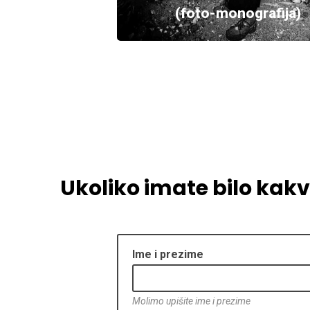
(foto-monografija)
Ukoliko imate bilo kakvo
Ime i prezime
Molimo upišite ime i prezime