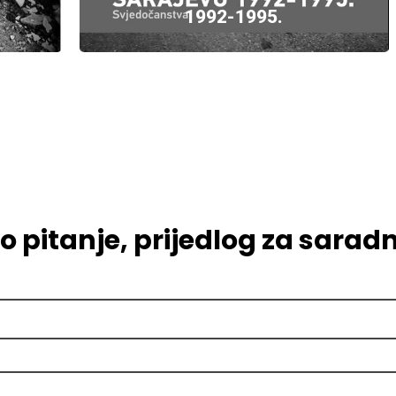
gotovo da…
1992-1995.
 pitanje, prijedlog za saradnj