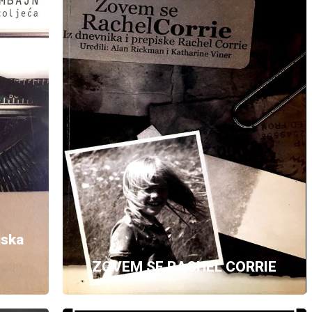
MORTAL KOMBAJN / Poljska drama XXI
stoljeća
Odabrala, prevela i priredila Tanja Miletić
Oručević
2006.
Knjiga Tanje Miletić Oručević Mortal
Kombajn – Poljska drama XXI stoljeća
zbirka je suvremenih poljskih drama,
napisanih od 2000. do 2006. godine, koje je
autorica izdvojila i prevela na bosanski jezik.
ska
ZOVEM SE RACHEL CORRIE