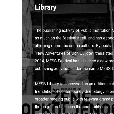
Library
The publishing activity of Public Institution
as much as the festival itself, and has especi
affirming domestic drama authors. By publish
“New Adventures of Don Quijote”, translated
2014, MESS Festival has launched a new pro
publishing activities under the name MESS Li
MESS Library is conceived as an edition that 
translation of contemporary dramaturgy in or
broader reading public with relevant drama p
the project is to launch the possibility of sc