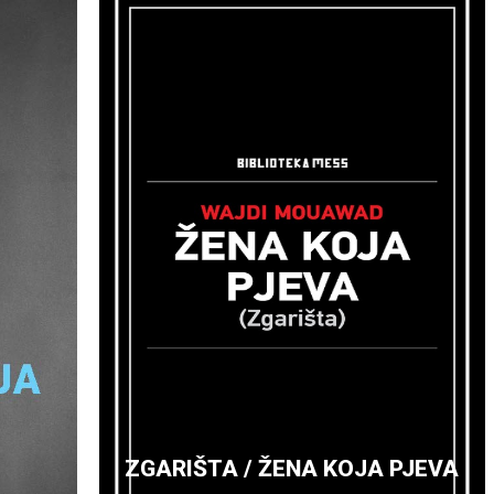
ROD I TRANZICIJA
2012.
Rod i tranzicija“ transkript je panel diskusije
održane u sklopu programa „Gender
Trouble“, projekta „Undiplomatic Art“ 2012.
godine. Publikacija problematizira i
rasvjetljava pitanje patrijarhata, ženine
pozicije u njemu i mainstream predstavljanja
prošlosti iz uglova antropologije,
sociologije, rodnih studija, medija, historije,
književnosti i filma…
ZGARIŠTA / ŽENA KOJA PJEVA