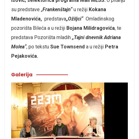
Isović; selektorica programa Mali MESS.
U pitanju
su predstave „
Frankenštajn“
u režiji
Kokana
Mladenovića,
predstava
„Ožiljci“
Omladinskog
pozorišta Bileća a u režiji
Bojana Milidragovića
, te
predstava Pozorišta mladih
„Tajni dnevnik Adriana
Molea“
, po tekstu
Sue Townsend
a u režiji
Petra
Pejakovića.
Galerija