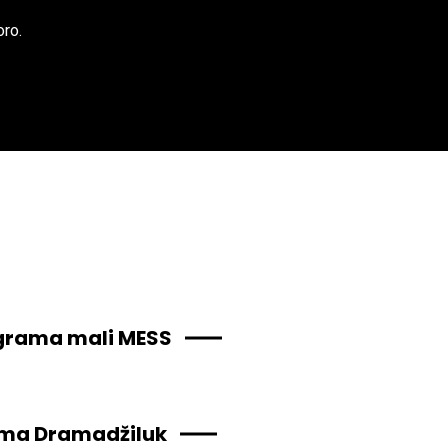
oro.
ograma mali MESS
ama Dramadžiluk