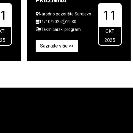
PRAZNINA
11
11
Narodno pozorište Sarajevo
11/10/2025
19:30
Takmičarski program
KT
OKT
025
2025
Saznajte više >>