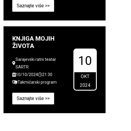
Saznajte više >>
KNJIGA MOJIH
ŽIVOTA
10
Sarajevski ratni teatar
SARTR
10/10/2024
21:30
OKT
Takmičarski program
2024
Saznajte više >>