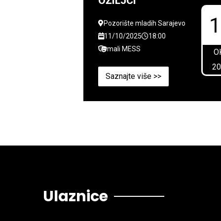
OŽILJCI
Pozorište mladih Sarajevo
11/10/2025
18:00
mali MESS
O
2
Saznajte više >>
Ulaznice