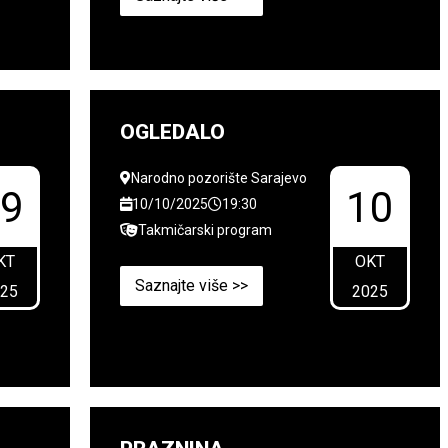
OGLEDALO
Narodno pozorište Sarajevo
09
10
10/10/2025
19:30
Takmičarski program
KT
OKT
Saznajte više >>
025
2025