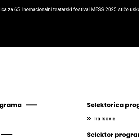
ica za 65. Inernacionalni teatarski festival MESS 2025 stiže usk
rograma
Selektorica pr
Ira Isović
Selektor progr