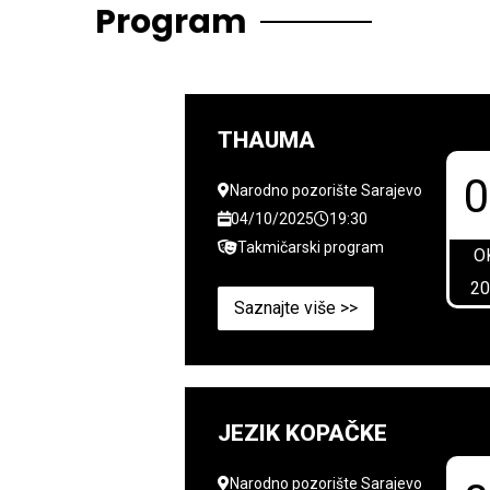
Program
THAUMA
Narodno pozorište Sarajevo
04/10/2025
19:30
Takmičarski program
O
2
Saznajte više >>
JEZIK KOPAČKE
Narodno pozorište Sarajevo