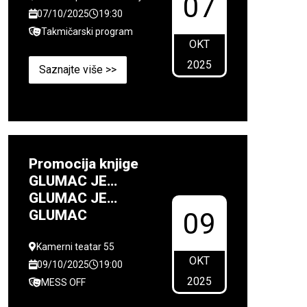
07
07/10/2025
19:30
Takmičarski program
OKT
2025
Saznajte više >>
Promocija knjige
GLUMAC JE…
GLUMAC JE…
GLUMAC
09
Kamerni teatar 55
OKT
09/10/2025
19:00
2025
MESS OFF