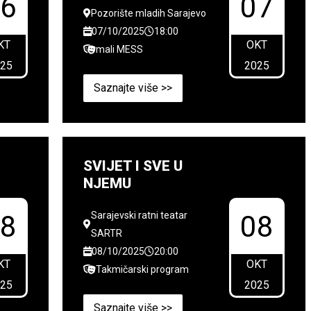
06
07
Pozorište mladih Sarajevo
07/10/2025
18:00
KT
OKT
mali MESS
025
2025
Saznajte više >>
SVIJET I SVE U
NJEMU
Sarajevski ratni teatar
08
08
SARTR
08/10/2025
20:00
KT
OKT
Takmičarski program
025
2025
Saznajte više >>