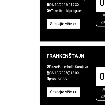
06/10/2025
19:30
Takmičarski program
O
2
Saznajte više >>
FRANKENŠTAJN
Pozorište mladih Sarajevo
08/10/2025
18:00
mali MESS
O
Saznajte više >>
2