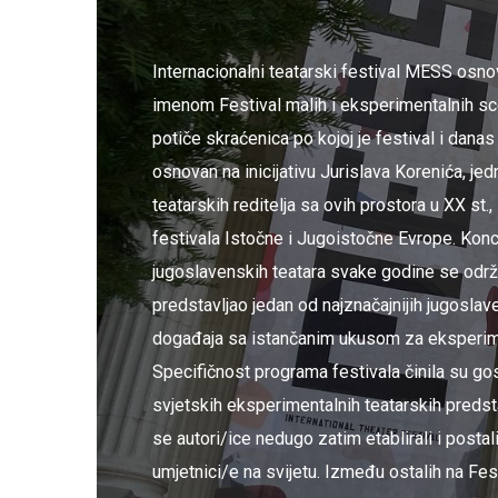
Internacionalni teatarski festival MESS osn
imenom Festival malih i eksperimentalnih sc
potiče skraćenica po kojoj je festival i danas 
osnovan na inicijativu Jurislava Korenića, jed
teatarskih reditelja sa ovih prostora u XX st., 
festivala Istočne i Jugoistočne Evrope. Kon
jugoslavenskih teatara svake godine se održ
predstavljao jedan od najznačajnijih jugoslav
događaja sa istančanim ukusom za eksperimen
Specifičnost programa festivala činila su gos
svjetskih eksperimentalnih teatarskih predst
se autori/ice nedugo zatim etablirali i postali 
umjetnici/e na svijetu. Između ostalih na Fest