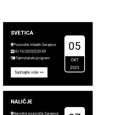
SVETICA
05
Pozorište mladih Sarajevo
05/10/2025
20:00
Takmičarski program
OKT
2025
Saznajte više >>
NALIČJE
Narodno pozorište Sarajevo