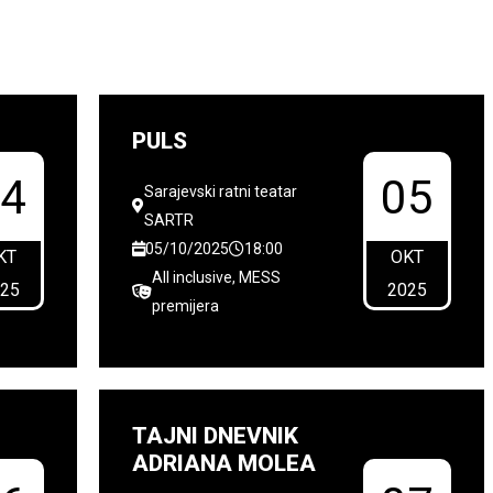
PULS
04
05
Sarajevski ratni teatar
SARTR
05/10/2025
18:00
KT
OKT
All inclusive, MESS
025
2025
premijera
TAJNI DNEVNIK
ADRIANA MOLEA