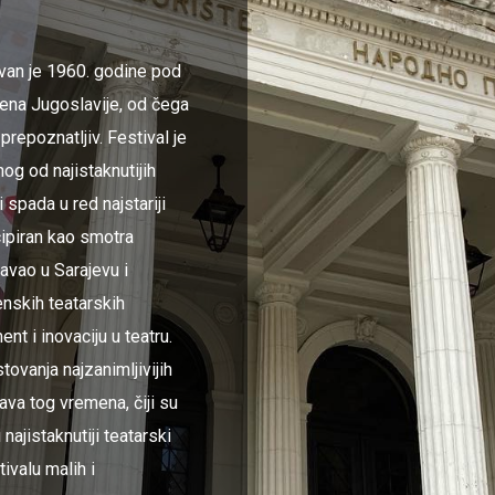
ovan je 1960. godine pod
ena Jugoslavije, od čega
prepoznatljiv. Festival je
nog od najistaknutijih
i spada u red najstariji
cipiran kao smotra
avao u Sarajevu i
enskih teatarskih
t i inovaciju u teatru.
tovanja najzanimljivijih
ava tog vremena, čiji su
najistaknutiji teatarski
ivalu malih i